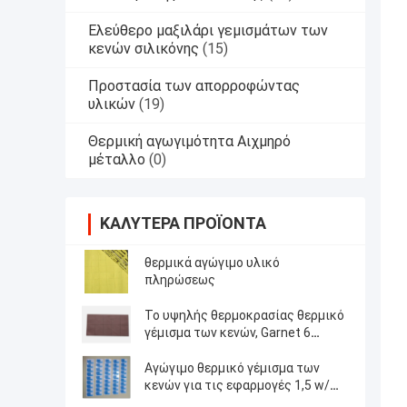
Ελεύθερο μαξιλάρι γεμισμάτων των
κενών σιλικόνης
(15)
Προστασία των απορροφώντας
υλικών
(19)
Θερμική αγωγιμότητα Αιχμηρό
μέταλλο
(0)
ΚΑΛΎΤΕΡΑ ΠΡΟΪΌΝΤΑ
θερμικά αγώγιμο υλικό
πληρώσεως
Το υψηλής θερμοκρασίας θερμικό
γέμισμα των κενών, Garnet 6
λαστιχένιο φύλλο 50 shore00
σιλικόνης W/MK θερμικά αγώγιμο
Αγώγιμο θερμικό γέμισμα των
κενών για τις εφαρμογές 1,5 w/m-
Κ ηλεκτρονικής δύναμης