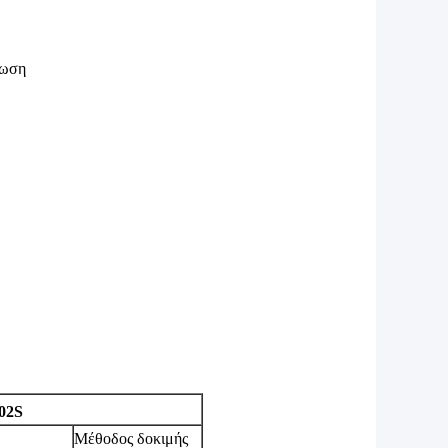
τρωση
02S
Μέθοδος δοκιμής