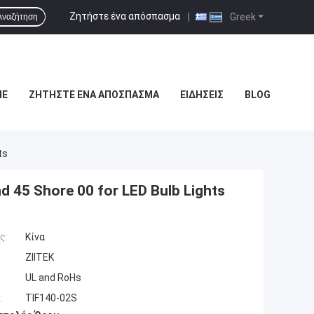
Ζητήστε ένα απόσπασμα
|
Greek
Αναζήτηση
ΜΕ
ΖΗΤΉΣΤΕ ΈΝΑ ΑΠΌΣΠΑΣΜΑ
ΕΙΔΉΣΕΙΣ
BLOG
ts
45 Shore 00 for LED Bulb Lights
ς:
Κίνα
ZIITEK
UL and RoHs
:
TIF140-02S