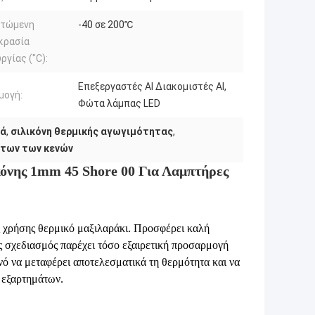
στώμενη
-40 σε 200℃
κρασία
ργίας ("C):
Επεξεργαστές AI Διακομιστές AI,
μογή:
Φώτα λάμπας LED
κά
,
σιλικόνη θερμικής αγωγιμότητας
,
άτων των κενών
όνης 1mm 45 Shore 00 Για Λαμπτήρες
ς χρήσης θερμικό μαξιλαράκι. Προσφέρει καλή
ς σχεδιασμός παρέχει τόσο εξαιρετική προσαρμογή
νό να μεταφέρει αποτελεσματικά τη θερμότητα και να
 εξαρτημάτων.