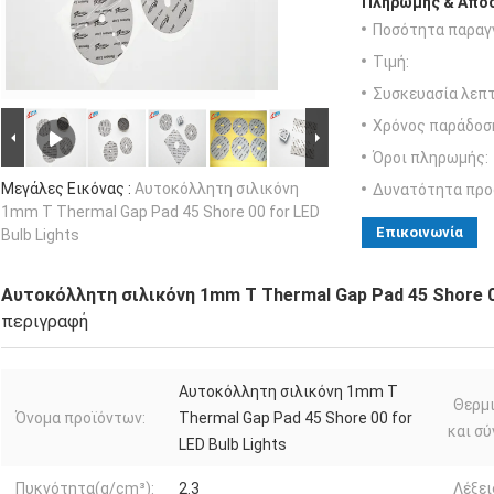
Πληρωμής & Αποσ
Ποσότητα παραγγ
Τιμή:
Συσκευασία λεπτ
Χρόνος παράδοσ
Όροι πληρωμής:
Μεγάλες Εικόνας :
Αυτοκόλλητη σιλικόνη
Δυνατότητα προ
1mm T Thermal Gap Pad 45 Shore 00 for LED
Επικοινωνία
Bulb Lights
Αυτοκόλλητη σιλικόνη 1mm T Thermal Gap Pad 45 Shore 00
περιγραφή
Αυτοκόλλητη σιλικόνη 1mm T
Θερμ
Όνομα προϊόντων:
Thermal Gap Pad 45 Shore 00 for
και σύ
LED Bulb Lights
Πυκνότητα(g/cm³):
2.3
Λέξει