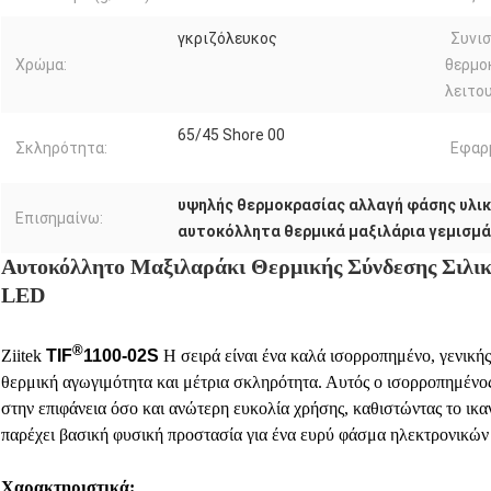
γκριζόλευκος
Συνι
Χρώμα:
θερμο
λειτου
65/45 Shore 00
Σκληρότητα:
Εφαρ
υψηλής θερμοκρασίας αλλαγή φάσης υλι
Επισημαίνω:
αυτοκόλλητα θερμικά μαξιλάρια γεμισμ
Αυτοκόλλητο Μαξιλαράκι Θερμικής Σύνδεσης Σιλικ
LED
®
Ziitek
TIF
1100-02S
Η σειρά είναι ένα καλά ισορροπημένο, γενική
θερμική αγωγιμότητα και μέτρια σκληρότητα. Αυτός ο ισορροπημένο
στην επιφάνεια όσο και ανώτερη ευκολία χρήσης, καθιστώντας το ικα
παρέχει βασική φυσική προστασία για ένα ευρύ φάσμα ηλεκτρονικών
Χαρακτηριστικά: