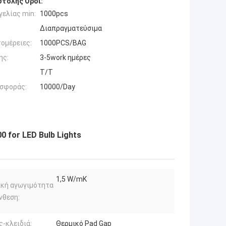
τολής Όροι:
ελίας min:
1000pcs
Διαπραγματεύσιμα
ομέρειες:
1000PCS/BAG
ης:
3-5work ημέρες
T/T
σφοράς:
10000/Day
 for LED Bulb Lights
1,5 W/mK
ική αγωγιμότητα
νθεση:
ς-κλειδιά:
Θερμικό Pad Gap