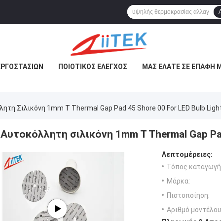
ΕΡΓΟΣΤΑΣΊΩΝ
ΠΟΙΟΤΙΚΌΣ ΈΛΕΓΧΟΣ
ΜΑΣ ΕΛΆΤΕ ΣΕ ΕΠΑΦΉ 
ητη Σιλικόνη 1mm T Thermal Gap Pad 45 Shore 00 For LED Bulb Ligh
Αυτοκόλλητη σιλικόνη 1mm T Thermal Gap Pad 
Λεπτομέρειες:
Τόπος καταγωγή
Μάρκα:
Πιστοποίηση:
Αριθμό μοντέλου