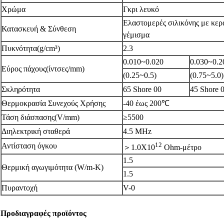
Χρώμα
Γκρι λευκό
Ελαστομερές σιλικόνης με κερ
Κατασκευή & Σύνθεση
γέμισμα
Πυκνότητα(g/cm³)
2.3
0.010~0.020
0.030~0.2
Εύρος πάχους(ίντσες/mm)
(0.25~0.5)
(0.75~5.0)
Σκληρότητα
65 Shore 00
45 Shore 
Θερμοκρασία Συνεχούς Χρήσης
-40 έως 200℃
Τάση διάσπασης(V/mm)
≥5500
Διηλεκτρική σταθερά
4.5 MHz
12
Αντίσταση όγκου
＞1.0X10
Ohm-μέτρο
1.5
Θερμική αγωγιμότητα (W/m-K)
1.5
Πυραντοχή
V-0
Προδιαγραφές προϊόντος