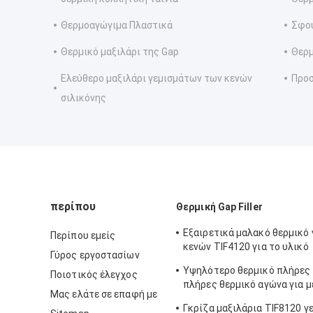
Θερμοαγώγιμα Πλαστικά
Σφου
Θερμικό μαξιλάρι της Gap
Θερμ
Ελεύθερο μαξιλάρι γεμισμάτων των κενών
Προσ
σιλικόνης
περίπου
Θερμική Gap Filler
Εξαιρετικά μαλακό θερμικό
Περίπου εμείς
κενών TIF4120 για το υλικό
Γύρος εργοστασίων
τηλεπικοινωνιών
Υψηλότερο θερμικό πλήρες
Ποιοτικός έλεγχος
πλήρες θερμικό αγώνα για 
Μας ελάτε σε επαφή με
θερμότητας ηλεκτρονικών 
Γκρίζα μαξιλάρια TIF8120 