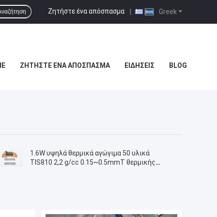
Ζητήστε ένα απόσπασμα
|
Greek
Αναζήτηση
ΜΕ
ΖΗΤΉΣΤΕ ΈΝΑ ΑΠΌΣΠΑΣΜΑ
ΕΙΔΉΣΕΙΣ
BLOG
1.6W υψηλά θερμικά αγώγιμα 50 υλικά
TIS810 2,2 g/cc 0.15~0.5mmT θερμικής
μόνωσης shoreA για τον ελεγκτή των
οδηγήσεων