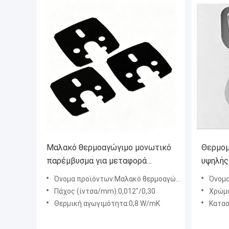
Μαλακό θερμοαγώγιμο μονωτικό
Θερμομ
παρέμβυσμα για μεταφορά
υψηλής
θερμότητας με μαλακά συμπιεστά
εξοπλι
Όνομα προϊόντων:Μαλακό θερμοαγώγιμο μονωτικό παρέμβυσμα για μεταφορά θερμότητας με μαλακά συμπιεστά υλικά θερμικής δ
Όνομα προϊόντων:Θ
υλικά θερμικής διεπαφής
Πάχος (ίντσα/mm):0,012"/0,30
Χρώμα
σιλικόνης ανθεκτικά στο σχίσιμο
Θερμική αγωγιμότητα:0,8 W/mK
Κατασκε