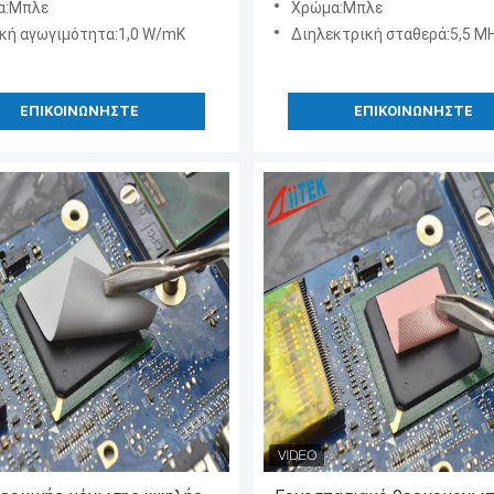
α:Μπλε
Χρώμα:Μπλε
ηλεκτρικές εφαρμογές
κή αγωγιμότητα:1,0 W/mK
Διηλεκτρική σταθερά:5,5 M
ΕΠΙΚΟΙΝΩΝΉΣΤΕ
ΕΠΙΚΟΙΝΩΝΉΣΤΕ