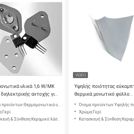
ονωτικά υλικά 1,6 W/MK
Υψηλής ποιότητας εύκαμπ
 διηλεκτρικής αντοχής για
θερμικά μονωτικό φύλλο
σμό μετατροπής ισχύος
σιλικόνης
ερμομονωτικά υλικά 1,6 W/MK υψηλής διηλεκτρικής αντοχής για εξοπλισμό μετατροπής ισχύος
Όνομα προϊόντων:Υψηλής ποιότητας εύκαμπτο θερμικά μονωτικό
:Γκρί
Χρώμα:Γκρί
υή & Σύνθεση:Κεραμικό λάστιχο σιλικόνης
Κατασκευή & Σύνθεση:Κεραμικό ελαστομερ