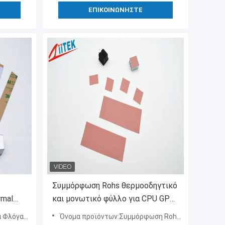
ΕΠΙΚΟΙΝΩΝΉΣΤΕ
Συμμόρφωση Rohs θερμοοδηγτικό
rmal
και μονωτικό φύλλο για CPU GPU
ική
γεμίζει το κενό
τική μεταφορά θερμότητας
Όνομα προϊόντων:Συμμόρφωση Rohs θερμοοδηγτικό και μονωτικό φύλλο για CPU GPU γεμίζει το κενό