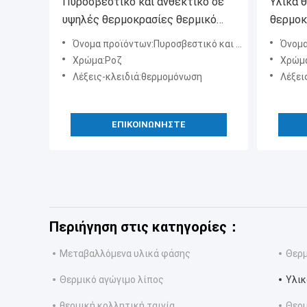
Πυροσβεστικό και ανθεκτικό σε
Υλικά 
υψηλές θερμοκρασίες θερμικό
θερμοκ
μονωτικό φιαλίδιο για PC
PVB
Όνομα προϊόντων:Πυροσβεστικό και ανθεκτικό σε υψηλές θερμοκρασίες θερμικό μονωτικό φιαλίδιο για PC
Όνομα προϊόν
Χρώμα:Ροζ
Χρώμα
Λέξεις-κλειδιά:θερμομόνωση
Λέξει
ΕΠΙΚΟΙΝΩΝΉΣΤΕ
Περιήγηση στις κατηγορίες：
Μεταβαλλόμενα υλικά φάσης
Θερμ
Θερμικό αγώγιμο λίπος
Υλικ
θερμική κολλητική ταινία
Θερμ