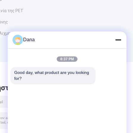
ινία της PET
όνης
Αιχμηρό μέταλλο
Dana
8:37 PM
Good day, what product are you looking 
for?
στε μήνυμα