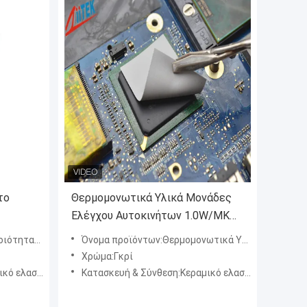
το
Θερμομονωτικά Υλικά Μονάδες
Ελέγχου Αυτοκινήτων 1.0W/MK
Γκρι Θερμομονωτικά Υλικά
 φύλλο σιλικόνης
Όνομα προϊόντων:Θερμομονωτικά Υλικά Μονάδες Ελέγχου Αυτοκινήτων 1.0W/MK Γκρι Θερμομονωτικά Υλικά
Χρώμα:Γκρί
ές σιλικόνης
Κατασκευή & Σύνθεση:Κεραμικό ελαστομερές σιλικόνης / Fiberglass