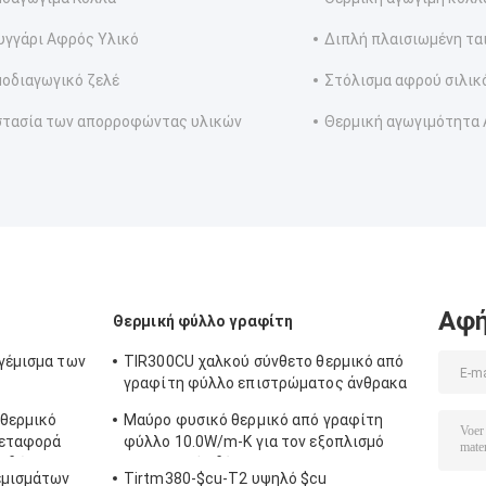
γγάρι Αφρός Υλικό
Διπλή πλαισιωμένη τα
οδιαγωγικό ζελέ
Στόλισμα αφρού σιλικ
τασία των απορροφώντας υλικών
Θερμική αγωγιμότητα 
Αφή
Θερμική φύλλο γραφίτη
 γέμισμα των
TIR300CU χαλκού σύνθετο θερμικό από
γραφίτη φύλλο επιστρώματος άνθρακα
νανο
 θερμικό
Μαύρο φυσικό θερμικό από γραφίτη
μεταφορά
φύλλο 10.0W/m-Κ για τον εξοπλισμό
ειδών
μετατροπής δύναμης
γεμισμάτων
Tirtm380-$cu-T2 υψηλό $cu