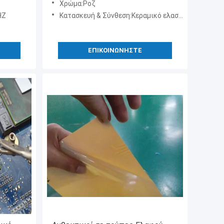
Χρώμα:Ροζ
HZ
Κατασκευή & Σύνθεση:Κεραμικό ελαστομερές σιλικόνης / Fiberglass
ΕΠΙΚΟΙΝΩΝΉΣΤΕ