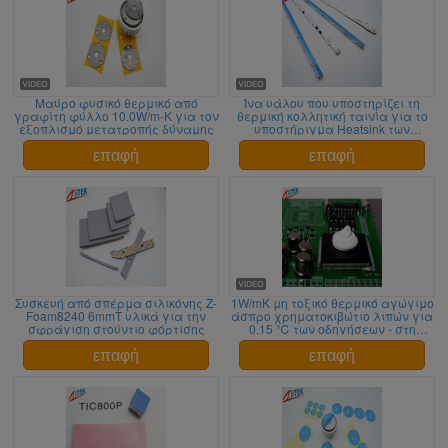
Μαύρο φυσικό θερμικό από
Ίνα υάλου που υποστηρίζει τη
γραφίτη φύλλο 10.0W/m-Κ για τον
θερμική κολλητική ταινία για το
εξοπλισμό μετατροπής δύναμης
υποστήριγμα Heatsink των
οδηγήσεων με 0,8 διπλή κόλλα
W/mK
επαφή
επαφή
Συσκευή από σπέρμα σιλικόνης Z-
1W/mK μη τοξικό θερμικό αγώγιμο
Foam8240 6mmT υλικά για την
άσπρο χρηματοκιβώτιο λιπών για
σφράγιση στούντιο φόρτισης
0,15 ℃ των οδηγήσεων - στη
θερμική αντίσταση ²/W
επαφή
επαφή