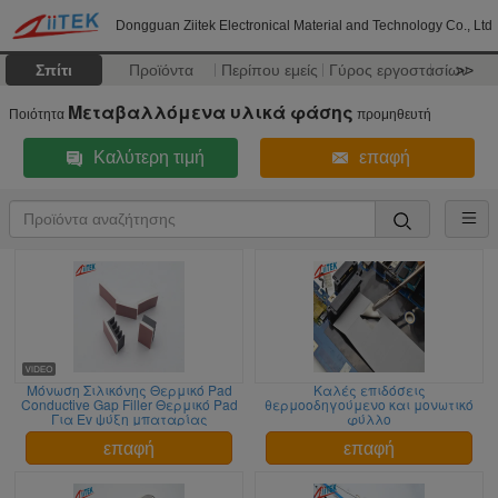
Dongguan Ziitek Electronical Material and Technology Co., Ltd
Σπίτι
Προϊόντα
Περίπου εμείς
Γύρος εργοστασίων
>>
Μεταβαλλόμενα υλικά φάσης
Ποιότητα
προμηθευτή
Καλύτερη τιμή
επαφή
Μόνωση Σιλικόνης Θερμικό Pad
Καλές επιδόσεις
Conductive Gap Filler Θερμικό Pad
θερμοοδηγούμενο και μονωτικό
Για Ev ψύξη μπαταρίας
φύλλο
επαφή
επαφή