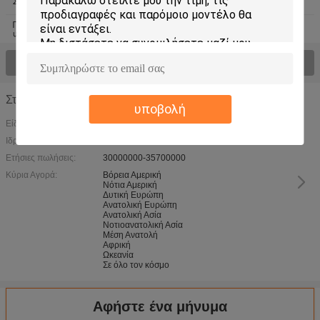
Στόλισμα αφρού σιλικόνης
γεμισμάτων των κενών
σιλικόνης
Προστασία των απορροφώντας
Θερμική αγωγιμότητα Αιχμηρό
υλικών
μέταλλο
Δείτε όλα τα προϊόντα >
Στοιχεία Εταιρίας
υποβολή
Είδος Επιχείρησης:
Ιδρύθηκε Έτος:
2006
Ετήσιες πωλήσεις:
30000000-35700000
Κύρια Αγορά:
Βόρεια Αμερική
Νότια Αμερική
Δυτική Ευρώπη
Ανατολική Ευρώπη
Ανατολική Ασία
Νοτιοανατολική Ασία
Μέση Ανατολή
Αφρική
Ωκεανία
Σε όλο τον κόσμο
Αφήστε ένα μήνυμα