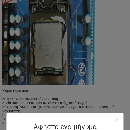
Χαρακτηριστικά
>
0.012 °C-in2 /W
θερμική αντίσταση
> Μία σύνθετη πάστα σαν υλικό διεπαφής, ποτέ στεγνή
> Θερμική ένωση που έχει συνταχθεί για τη μεγιστοποίηση της μεταφοράς
θερμότητας
> Εξαιρετικές ιδιότητες ηλεκτρικής μόνωσης και δεν θα σκληρύνουν σε μακρά
έκθεση σε υψηλές θερμοκρασίες
> Μη τοξικές και ασφαλείς για το περιβάλλον
Αφήστε ένα μήνυμα