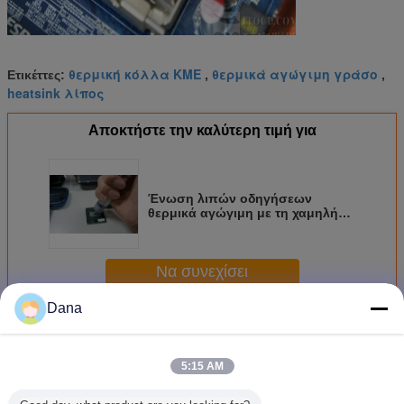
θερμική κόλλα ΚΜΕ
θερμικά αγώγιμη γράσο
Ετικέττες:
,
,
heatsink λίπος
Αποκτήστε την καλύτερη τιμή για
Ένωση λιπών οδηγήσεων
θερμικά αγώγιμη με τη χαμηλή
θερμική αντίσταση
περιβαλλοντικά ασφαλή 0,012
℃-σε ² το /W γκρίζο
Να συνεχίσει
Dana
Θερμικό αγώγιμο λίπος
Περισσότεροι
5:15 AM