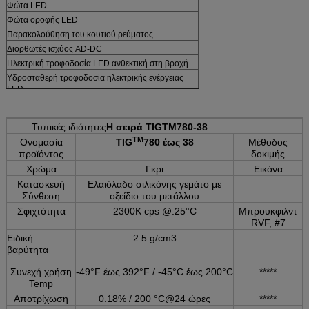
Φώτα LED
Φώτα οροφής LED
Παρακολούθηση του κουτιού ρεύματος
Διορθωτές ισχύος AD-DC
Ηλεκτρική τροφοδοσία LED ανθεκτική στη βροχή
Υδροσταθερή τροφοδοσία ηλεκτρικής ενέργειας
LED
Πιραναϊκή πτέρυγα και κοινή μονάδα LED
Μονάδα LED για τα κανάλια
Τυπικές ιδιότητες
Η σειρά TIGTM780-38
Μονάδα LED SMD
ΤΜ
Ονομασία
TIG
780 έως 38
Μέθοδος
LED Φελλώδης λωρίδα, LED μπάρα
προϊόντος
δοκιμής
Φως LED
Χρώμα
Γκρι
Εικόνα
Φωτισμός LED
Κατασκευή
Ελαιόλαδο σιλικόνης γεμάτο με
Σύνθεση
οξείδιο του μετάλλου
Σφιχτότητα
2300K cps @.25°C
Μπρουκφιλντ
RVF, #7
Ειδική
2.5 g/cm3
βαρύτητα
Συνεχή χρήση
-49°F έως 392°F / -45°C έως 200°C
*****
Temp
Αποτρίχωση
0.18% / 200 °C@24 ώρες
*****