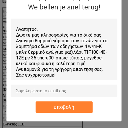
Εφαρμογές
We bellen je snel terug!
Πυρηνικές συσκευές και συσκευές για την
κατασκευή ηλεκτρικών συσσωρευτών
Αντίστασης ισχύος και πλαίσιο, θερμοστάτες και
επιφάνειες ζευγαρώματος και θερμοηλεκτρικές
συσκευές ψύξης
Συγκεντρωτικοί υπολογιστές και επεξεργαστές GPU
Μηχανές εκτύπωσης
Κινητό, επιφάνεια εργασίας
Μονούλες ελέγχου κινητήρα και κιβωτίου
Μονούλες μνήμης
Εξοπλισμός μετατροπής ισχύος
Ηλεκτρικές πηγές και UPS
Ηλεκτρικοί ημιαγωγοί
Συμπληρωμένα διπολικά τρανζίστορες πύλης
(IGBT)
Μεταξύ οποιουδήποτε ημιαγωγού που παράγει
θερμότητα και απορροφητή θερμότητας
υποβολή
Προσαρμοσμένες μονάδες ισχύος
Τηλεπικοινωνίες και ηλεκτρονικά οχήματα
Ηλεκτρική τροφοδοσία LED
Ελεγκτής LED