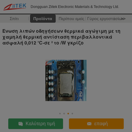
Dongguan Ziitek Electronic Materials & Technology Ltd.
Σπίτι
Προϊόντα
Περίπου εμείς
Γύρος εργοστασίων
>>
Ένωση λιπών οδηγήσεων θερμικά αγώγιμη με τη
χαμηλή θερμική αντίσταση περιβαλλοντικά
ασφαλή 0,012 ℃-σε ² το /W γκρίζο
Καλύτερη τιμή
επαφή