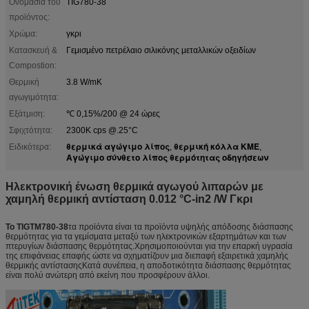
Ονομασία του
TIG780-38
προϊόντος:
Χρώμα:
γκρι
Κατασκευή &
Γεμισμένο πετρέλαιο σιλικόνης μεταλλικών οξειδίων
Compostion:
Θερμική
3.8 W/mK
αγωγιμότητα:
Εξάτμιση:
℃ 0,15%/200 @ 24 ώρες
Σφιχτότητα:
2300K cps @.25°C
θερμικά αγώγιμο λίπος
θερμική κόλλα ΚΜΕ
Ειδικότερα:
,
,
Αγώγιμο σύνθετο λίπος θερμότητας οδηγήσεων
Ηλεκτρονική ένωση θερμικά αγωγού λιπαρών με
χαμηλή θερμική αντίσταση
0.012 °C-in2 /W Γκρι
Το TIGTM780-38
τα προϊόντα είναι τα προϊόντα υψηλής απόδοσης διάσπασης
θερμότητας για τα γεμίσματα μεταξύ των ηλεκτρονικών εξαρτημάτων και των
πτερυγίων διάσπασης θερμότητας.Χρησιμοποιούνται για την επαρκή υγρασία
της επιφάνειας επαφής ώστε να σχηματίζουν μια διεπαφή εξαιρετικά χαμηλής
θερμικής αντίστασηςΚατά συνέπεια, η αποδοτικότητα διάσπασης θερμότητας
είναι πολύ ανώτερη από εκείνη που προσφέρουν άλλοι.