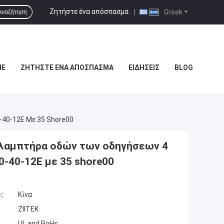
Ζητήστε ένα απόσπασμα
|
Greek
Αναζήτηση
ΜΕ
ΖΗΤΉΣΤΕ ΈΝΑ ΑΠΌΣΠΑΣΜΑ
ΕΙΔΉΣΕΙΣ
BLOG
-40-12E Με 35 Shore00
ο λαμπτήρα οδών των οδηγήσεων 4
0-40-12E με 35 shore00
ς:
Κίνα
ZIITEK
UL and RoHs