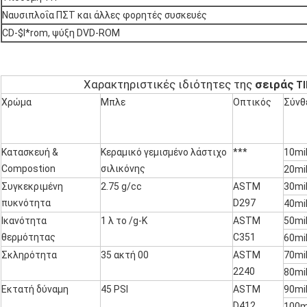
Ναυσιπλοΐα ΠΣΤ και άλλες φορητές συσκευές
CD-$l*rom, ψύξη DVD-ROM
Χαρακτηριστικές ιδιότητες της
σειράς
TI
Χρώμα
Μπλε
Οπτικός
Σύνθ
Κατασκευή &
Κεραμικό γεμισμένο λάστιχο
***
10mil
Compostion
σιλικόνης
20mil
Συγκεκριμένη
2.75 g/cc
ASTM
30mil
πυκνότητα
D297
40mil
Ικανότητα
1 λ το /g-K
ASTM
50mil
θερμότητας
C351
60mil
Σκληρότητα
35 ακτή 00
ASTM
70mil
2240
80mil
Εκτατή δύναμη
45 PSI
ASTM
90mil
D412
100m