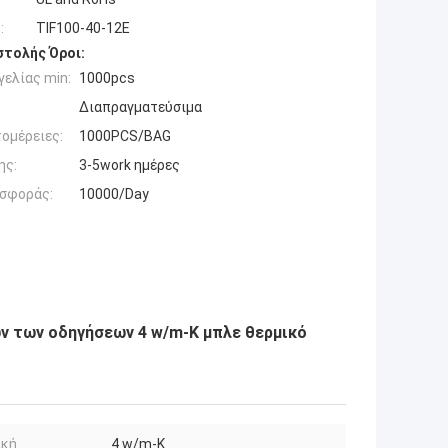
:
TIF100-40-12E
τολής Όροι:
ελίας min:
1000pcs
Διαπραγματεύσιμα
ομέρειες:
1000PCS/BAG
ης:
3-5work ημέρες
σφοράς:
10000/Day
ών των οδηγήσεων 4 w/m-Κ μπλε θερμικό
ική
4 w/m-Κ