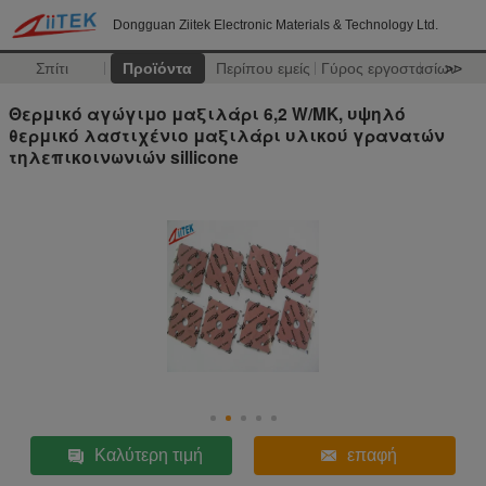
Dongguan Ziitek Electronic Materials & Technology Ltd.
Σπίτι
Προϊόντα
Περίπου εμείς
Γύρος εργοστασίων
>>
Θερμικό αγώγιμο μαξιλάρι 6,2 W/MK, υψηλό
θερμικό λαστιχένιο μαξιλάρι υλικού γρανατών
τηλεπικοινωνιών sillicone
Καλύτερη τιμή
επαφή