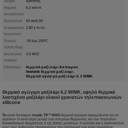
Χρώμα:
γρανάτης
Θερμική
6.2 w/m-Κ
αγωγιμότητα:
Σκληρότητα:
50 ακτή 00
Συγκεκριμένη
2,80 γ το /cc
πυκνότητα:
Συνεχής
-50 έως 200℃
Χρήση Θερμ:
Διηλεκτρική
4,5 MHZ
σταθερά:
θερμικό μαξιλάρι διεπαφών
Ειδικότερα:
,
heatsink θερμικό μαξιλάρι
,
Θερμικό αγώγιμο μαξιλάρι 6
2 W/MK
,
Θερμικό αγώγιμο μαξιλάρι 6,2 W/MK, υψηλό θερμικό
λαστιχένιο μαξιλάρι υλικού γρανατών τηλεπικοινωνιών
sillicone
Τα
υλικά διεπαφών
σειράς TIF™600G
θερμικά αγώγιμα εφαρμόζονται για να
γεμίσουν τα κενά αέρα μεταξύ των στοιχείων θέρμανσης και των πτερυγίων
διασκεδασμού θερμότητας ή της βάσης μετάλλων. Η ευελιξία και η ελαστικότητά
τους τους καθιστούν ταιριαγμένους στο επίστρωμα των πολύ ανώμαλων