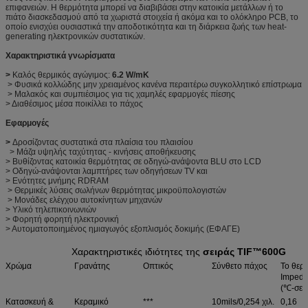
επιφανειών. Η θερμότητα μπορεί να διαβιβάσει στην κατοικία μετάλλων ή το
πιάτο διασκεδασμού από τα χωριστά στοιχεία ή ακόμα και το ολόκληρο PCB, το
οποίο ενισχύει ουσιαστικά την αποδοτικότητα και τη διάρκεια ζωής των heat-
generating ηλεκτρονικών συστατικών.
Χαρακτηριστικά γνωρίσματα
>
Καλός θερμικός αγώγιμος:
6.2 W/mK
> Φυσικά κολλώδης μην χρειαμένος κανένα περαιτέρω συγκολλητικό επίστρωμα
> Μαλακός και συμπιέσιμος για τις χαμηλές εφαρμογές πίεσης
> Διαθέσιμος μέσα ποικίλλει το πάχος
Εφαρμογές
>
Δροσίζοντας συστατικά στα πλαίσια του πλαισίου
> Μάζα υψηλής ταχύτητας - κινήσεις αποθήκευσης
> Βυθίζοντας κατοικία θερμότητας σε οδηγώ-ανάψοντα BLU στο LCD
> Οδηγώ-ανάψονται λαμπτήρες των οδηγήσεων TV και
> Ενότητες μνήμης RDRAM
> Θερμικές λύσεις σωλήνων θερμότητας μικροϋπολογιστών
> Μονάδες ελέγχου αυτοκίνητων μηχανών
> Υλικό τηλεπικοινωνιών
> Φορητή φορητή ηλεκτρονική
> Αυτοματοποιημένος ημιαγωγός εξοπλισμός δοκιμής (ΕΦΑΓΕ)
Χαρακτηριστικές ιδιότητες της
σειράς TIF™600G
Χρώμα
Γρανάτης
Οπτικός
Σύνθετο πάχος
Το θερ
Imped
(℃-σε ²
Κατασκευή &
Κεραμικό
***
10mils/0,254 χιλ.
0,16