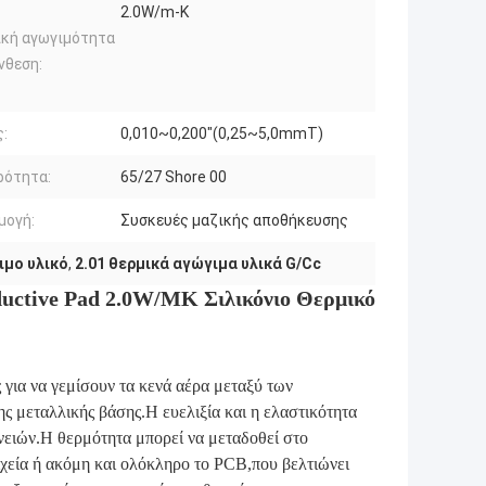
2.0W/m-Κ
ική αγωγιμότητα
νθεση:
:
0,010~0,200"(0,25~5,0mmT)
ρότητα:
65/27 Shore 00
μογή:
Συσκευές μαζικής αποθήκευσης
ιμο υλικό
,
2.01 θερμικά αγώγιμα υλικά G/Cc
ductive Pad 2.0W/MK Σιλικόνιο Θερμικό
για να γεμίσουν τα κενά αέρα μεταξύ των
ς μεταλλικής βάσης.Η ευελιξία και η ελαστικότητα
ανειών.Η θερμότητα μπορεί να μεταδοθεί στο
ιχεία ή ακόμη και ολόκληρο το PCB,που βελτιώνει