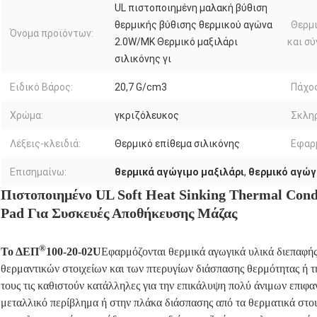
UL πιστοποιημένη μαλακή βύθιση
θερμικής βύθισης θερμικού αγώνα
Θερμ
Όνομα προϊόντων:
2.0W/MK Θερμικό μαξιλάρι
και σύ
σιλικόνης γι
Ειδικό Βάρος:
20,7 G/cm3
Πάχος
Χρώμα:
γκριζόλευκος
Σκλη
Λέξεις-κλειδιά:
Θερμικό επίθεμα σιλικόνης
Εφαρ
Επισημαίνω:
θερμικά αγώγιμο μαξιλάρι
,
θερμικό αγώγ
Πιστοποιημένο UL Soft Heat Sinking Thermal Con
Pad Για Συσκευές Αποθήκευσης Μάζας
®
Το ΔΕΠ
100-20-02U
Εφαρμόζονται θερμικά αγωγικά υλικά διεπαφής 
θερμαντικών στοιχείων και των πτερυγίων διάσπασης θερμότητας ή τη
τους τις καθιστούν κατάλληλες για την επικάλυψη πολύ άνιμων επιφ
μεταλλικό περίβλημα ή στην πλάκα διάσπασης από τα θερματικά στο