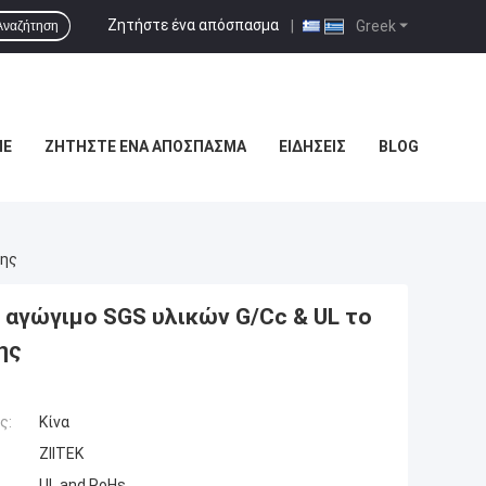
Ζητήστε ένα απόσπασμα
|
Greek
Αναζήτηση
ΜΕ
ΖΗΤΉΣΤΕ ΈΝΑ ΑΠΌΣΠΑΣΜΑ
ΕΙΔΉΣΕΙΣ
BLOG
νης
 αγώγιμο SGS υλικών G/Cc & UL το
ης
ς:
Κίνα
ZIITEK
UL and RoHs