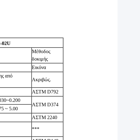
0-02U
Μέθοδος
δοκιμής
Εικόνα
ης από
Ακριβώς.
ΑΣTM D792
030~0.200
ΑΣTM D374
75 ~ 5.00
ΑΣTM 2240
***