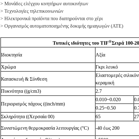
> Μονάδες ελέγχου κινητήρων αυτοκινήτων
> Τεχνολογίες τηλεπικοινωνιών
> Ηλεκτρονικά προϊόντα που διατηρούνται στο χέρι
> Οργανισμός αυτοματοποιημένης δοκιμής ημιαγωγών (ATE)
®
Τυπικές ιδιότητες του TIF
Σειρά 100-2
Ιδιοκτησία
Αξία
Χρώμα
Γκρι λευκό
Ελαστομερές σιλικόν
Κατασκευή & Σύνθεση
κεραμική
Πυκνότητα ((g/cm3)
2.7
0.010~0.020
0.
Περιορισμός πάχους ((inch/mm)
0.25~0.50
0.
Σκληρότητα ((Χερσαία 00)
65
27
Συνιστώμενη θερμοκρασία λειτουργίας (°C)
-40 έως 200