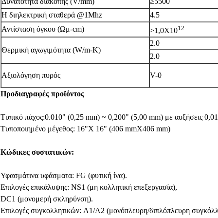
Δυνατότητα διακοπής (V/mm)
≥5500
Η διηλεκτρική σταθερά @1Mhz
4.5
12
Αντίσταση όγκου (Ωμ-cm)
>1,0X10
2.0
Θερμική αγωγιμότητα (W/m-K)
2.0
Αξιολόγηση πυρός
V-0
Προδιαγραφές προϊόντος
Τυπικό πάχος:0.010" (0,25 mm) ~ 0,200" (5,00 mm) με αυξήσεις 0,0
Τυποποιημένο μέγεθος: 16"X 16" (406 mmX406 mm)
Κώδικες συστατικών:
Υφασμάτινα υφάσματα: FG (φυτική ίνα).
Επιλογές επικάλυψης: NS1 (μη κολλητική επεξεργασία),
DC1 (μονομερή σκληρύνση).
Επιλογές συγκολλητικών: A1/A2 (μονόπλευρη/διπλόπλευρη συγκόλλ