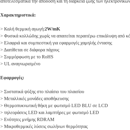
αποτελεσματικά την απόδοση και τη διάρκεια ζωής των ηλεκτρονικώ
Χαρακτηριστικά:
> Καλή θερμική αγωγή:
2
W/mK
> Φυσικά κολλώδης χωρίς να απαιτείται περαιτέρω επικάλυψη από κ
> Ελαφριά και συμπιεστική για εφαρμογές χαμηλής έντασης
> Διατίθεται σε διάφορα πάχους
> Συμμόρφωση με το RoHS
> UL αναγνωρισμένο
Εφαρμογές:
> Συστατικά ψύξης στο πλαίσιο του πλαισίου
> Μεταλλικές μονάδες αποθήκευσης
> Θερμοπυκνωτική θήκη με φωτισμό LED BLU σε LCD
> τηλεοράσεις LED και λαμπτήρες με φωτισμό LED
> Ενότητες μνήμης RDRAM
> Μικροθερμικές λύσεις σωλήνων θερμότητας