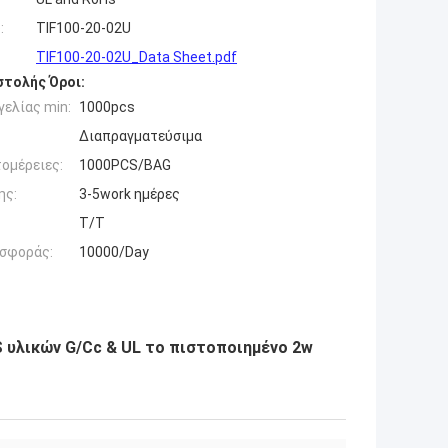
:
TIF100-20-02U
TIF100-20-02U_Data Sheet.pdf
τολής Όροι:
ελίας min:
1000pcs
Διαπραγματεύσιμα
ομέρειες:
1000PCS/BAG
ης:
3-5work ημέρες
T/T
σφοράς:
10000/Day
S υλικών G/Cc & UL το πιστοποιημένο 2w