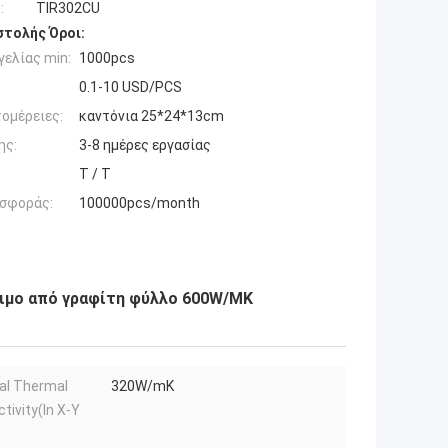
:
TIR302CU
τολής Όροι:
ελίας min:
1000pcs
0.1-10 USD/PCS
ομέρειες:
καντόνια 25*24*13cm
ης:
3-8 ημέρες εργασίας
T / T
σφοράς:
100000pcs/month
ιμο από γραφίτη φύλλο 600W/MK
al Thermal
320W/mK
tivity(In X-Y