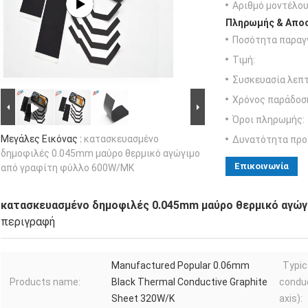
Αριθμό μοντέλου
Πληρωμής & Αποσ
Ποσότητα παραγγ
Τιμή:
Συσκευασία λεπτ
Χρόνος παράδοσ
Όροι πληρωμής:
Μεγάλες Εικόνας :
κατασκευασμένο
Δυνατότητα προ
δημοφιλές 0.045mm μαύρο θερμικό αγώγιμο
Επικοινωνία
από γραφίτη φύλλο 600W/MK
κατασκευασμένο δημοφιλές 0.045mm μαύρο θερμικό αγώγ
περιγραφή
Manufactured Popular 0.06mm
Typic
Products name:
Black Thermal Conductive Graphite
conduc
Sheet 320W/K
axis):