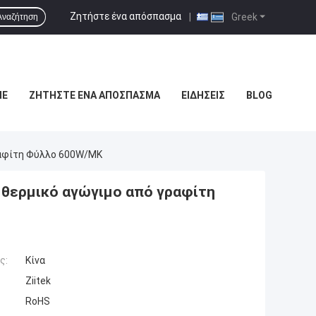
Ζητήστε ένα απόσπασμα
|
Greek
Αναζήτηση
ΜΕ
ΖΗΤΉΣΤΕ ΈΝΑ ΑΠΌΣΠΑΣΜΑ
ΕΙΔΉΣΕΙΣ
BLOG
ραφίτη Φύλλο 600W/MK
θερμικό αγώγιμο από γραφίτη
ς:
Κίνα
Ziitek
RoHS