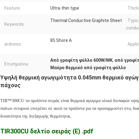
Feature:
Ultra-thin type
Thick
Thermal Conductive Graphite Sheet
Typic
Keywords:
conduc
85 Shore A
ardness:
Appli
Από γραφίτη φύλλο 600W/MK
,
από γραφί
Επισημαίνω:
Μαύρο θερμικό από γραφίτη φύλλο
Υψηλή θερμική αγωγιμότητα 0.045mm θερμικό αγώ
πάχους
TIR™300CU τα προϊόντα σειράς είναι θερμικά αγώγιμα υλικά διεπαφών υψη
πιάτων σιταριού επιτρέπει σε αυτά τα προϊόντα για να προσαρμοστεί στις δια
δυνατότητα της διεξαγωγής θερμότητας.
TIR300CU δελτίο σειράς (Ε) .pdf