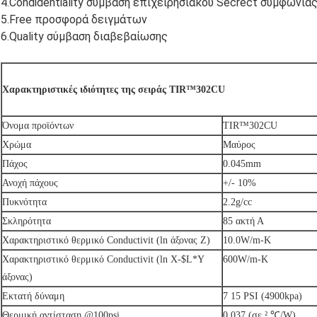
4.Condidentiality σύμβαση επιχειρησιακού Secrect συμφωνία
5.Free προσφορά δειγμάτων
6.Quality σύμβαση διαβεβαίωσης
Χαρακτηριστικές ιδιότητες της σειράς TIR™302CU
Όνομα προϊόντων
TIR™302CU
Χρώμα
Μαύρος
Πάχος
0.045mm
Ανοχή πάχους
+/- 10%
Πυκνότητα
2.2g/cc
Σκληρότητα
85 ακτή Α
Χαρακτηριστικό θερμικό Conductivit (ln άξονας Ζ)
10.0W/m-Κ
Χαρακτηριστικό θερμικό Conductivit (ln X-$L*Y
600W/m-Κ
άξονας)
Εκτατή δύναμη
7 15 PSI (4900kpa)
Θερμική αντίσταση @100psi
0,037 (σε ² ℃/W)