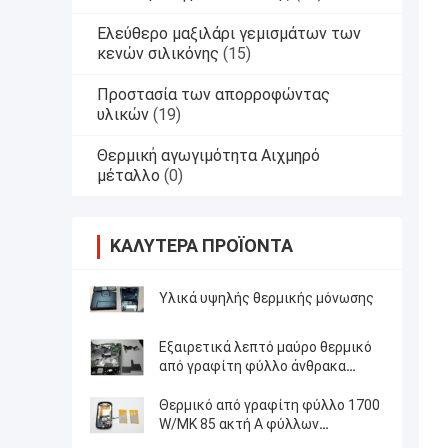
Ελεύθερο μαξιλάρι γεμισμάτων των
κενών σιλικόνης
(15)
Προστασία των απορροφώντας
υλικών
(19)
Θερμική αγωγιμότητα Αιχμηρό
μέταλλο
(0)
ΚΑΛΎΤΕΡΑ ΠΡΟΪΌΝΤΑ
Υλικά υψηλής θερμικής μόνωσης
Εξαιρετικά λεπτό μαύρο θερμικό
από γραφίτη φύλλο άνθρακα
πυκνότητας 2.2 γ/CC για το κινητό
τηλέφωνο 10W/m-Κ υψηλή
Θερμικό από γραφίτη φύλλο 1700
αγωγιμότητα
W/MK 85 ακτή Α φύλλων
αλουμινίου χαλκού άνθρακα νανο