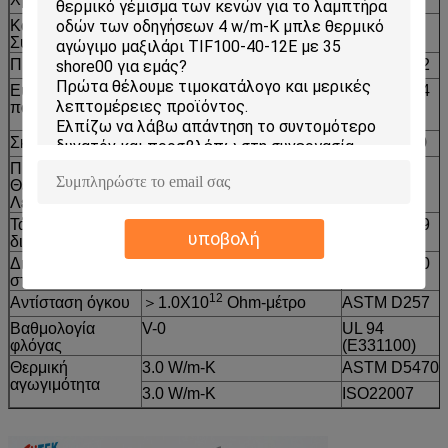
Κατασκευή &
Ελαστομερές σιλικόνης
******
Σύνθεση
γεμάτο με κεραμικό
Πυκνότητα(g/cm³)
3.1
ASTM D792
Εύρος
0.010~0.020
0.030~0.200
ASTM D374
πάχους(ίντσα/mm)
(0.25~0.50)
(0.75~5.00)
Σκληρότητα
65 Shore 00
60 Shore 00
ASTM 2240
Προτεινόμενη
-40 έως 200℃
******
Θερμοκρασία
Λειτουργίας
Τάση
≥5500
ASTM D149
υποβολή
διάσπασης(V/mm)
Διηλεκτρική
6.5 MHz
ASTM D150
σταθερά
12
Αντίσταση όγκου
＞1.0X10
Ohm-μέτρο
ASTM D257
Βαθμολογία
V-0
UL 94
φλόγας
(E331100)
Θερμική
3.0 W/m-K
ASTM D5470
αγωγιμότητα
3.0 W/m-K
ISO22007