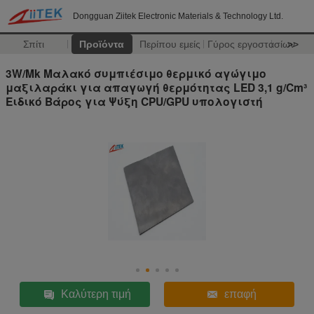
Dongguan Ziitek Electronic Materials & Technology Ltd.
Σπίτι
Προϊόντα
Περίπου εμείς
Γύρος εργοστασίων
>>
3W/Mk Μαλακό συμπιέσιμο θερμικό αγώγιμο
μαξιλαράκι για απαγωγή θερμότητας LED 3,1 g/Cm³
Ειδικό Βάρος για Ψύξη CPU/GPU υπολογιστή
Καλύτερη τιμή
επαφή