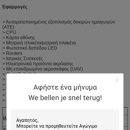
Εφαρμογές
> Αυτοματοποιημένος εξοπλισμός δοκιμών ημιαγωγών
(ATE)
> CPU
> Κάρτα οθόνης
> Μητρική πλακέτα/μητρική πλακέτα
> Φωτιστικό δαπέδου LED
> Routers
> Ιατρικές Συσκευές
> Ηλεκτρονικά προϊόντα ακρόασης
> Μη επανδρωμένο αεροσκάφος (UAV)
> Φωτοβολταϊκά
> Επικοινωνία σήματος
> Νέο ενεργειακό όχημα
Αφήστε ένα μήνυμα
> Τσιπ μητρικής πλακέτας
> Ψύκτρα
We bellen je snel terug!
> Επεξεργαστές AI, Διακομιστές AI
®
Τυπικές Ιδιότητες του TIF
Σειρά 100-30-10F
Ιδιότητα
Τιμή
Μέθοδος
δοκιμής
Χρώμα
Γκρι
Οπτική