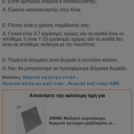
Ε: Είστε εμπορική εταιρεία ή κατασκευαστής;
Α: Είμαστε κατασκευαστής στην Κίνα.
Ε: Πόσος είναι ο χρόνος παράδοσής σας;
Α: Γενικά είναι 3-7 εργάσιμες ημέρες εάν τα αγαθά είναι σε
απόθεμα. ή είναι 7-10 εργάσιμες ημέρες εάν τα αγαθά δεν
είναι σε απόθεμα, ανάλογα με την ποσότητα.
Ε: Παρέχετε δείγματα; είναι δωρεάν ή επιπλέον κόστος;
Α: Ναι, θα μπορούσαμε να προσφέρουμε δείγματα δωρεάν.
θερμικό αγώγιμο υλικό
Ετικέττες:
,
θερμικά αγώγιμο μαξιλάρι
θερμικό μαξιλάρι ΚΜΕ
,
Αποκτήστε την καλύτερη τιμή για
3W/Mk Μαλακό συμπιέσιμο
θερμικό αγώγιμο μαξιλαράκι για
απαγωγή θερμότητας LED 3,1
g/Cm³ Ειδικό Βάρος για Ψύξη