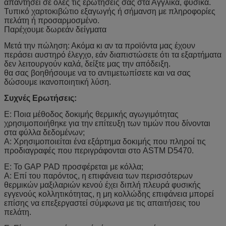
απαντήσει σε όλες τις ερωτήσεις σας στα Αγγλικά, φυσικά.
Τυπικό χαρτοκιβώτιο εξαγωγής ή σήμανση με πληροφορίες
πελάτη ή προσαρμοσμένο.
Παρέχουμε
δωρεάν δείγματα
Μετά την πώληση: Ακόμα κι αν τα προϊόντα μας έχουν
περάσει αυστηρό έλεγχο, εάν διαπιστώσετε ότι τα εξαρτήματα
δεν λειτουργούν καλά, δείξτε μας την απόδειξη.
θα σας βοηθήσουμε να το αντιμετωπίσετε και να σας
δώσουμε ικανοποιητική λύση.
Συχνές Ερωτήσεις:
Ε: Ποια μέθοδος δοκιμής θερμικής αγωγιμότητας
χρησιμοποιήθηκε για την επίτευξη των τιμών που δίνονται
στα φύλλα δεδομένων;
Α: Χρησιμοποιείται ένα εξάρτημα δοκιμής που πληροί τις
προδιαγραφές που περιγράφονται στο ASTM D5470.
Ε: Το GAP PAD προσφέρεται με κόλλα;
Α: Επί του παρόντος, η επιφάνεια των περισσότερων
θερμικών μαξιλαριών κενού έχει διπλή πλευρά φυσικής
εγγενούς κολλητικότητας, η μη κολλώδης επιφάνεια μπορεί
επίσης να επεξεργαστεί σύμφωνα με τις απαιτήσεις του
πελάτη.