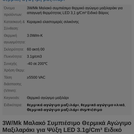
Όνομα
3W/Mk Μαλακό συμπιέσιμο θερμικό αγώγιμο μαξιλαράκι για
απαγωγή θερμότητας LED 3,1 g/Cm³ Ειδικό Βάρος
προϊόντων:
Κατασκευή &
Κεραμικό ελαστομερές σιλικόνης
Σύνθεση:
Θερμική
3.0W/m-Κ
αγωγιμότητα:
Σκληρότητα:
60 ακτή 00
Πυκνότητα:
3.1g/cm3
Συνεχής
-40 σε 200℃
Χρήση Θερμ:
Τάση
≥5500 VAC
διάσπασης
(V/mm):
Keywods:
Θερμικό αγώγιμο μαξιλάρι
θερμικά αγώγιμο μαξιλάρι
θερμικό αγώγιμο υλικό
Ειδικότερα:
,
,
Θερμικό αγώγιμο μαξιλάρι συμπιέσιμο
3W/Mk Μαλακό Συμπιέσιμο Θερμικά Αγώγιμο
Μαξιλαράκι για Ψύξη LED 3.1g/Cm³ Ειδικό