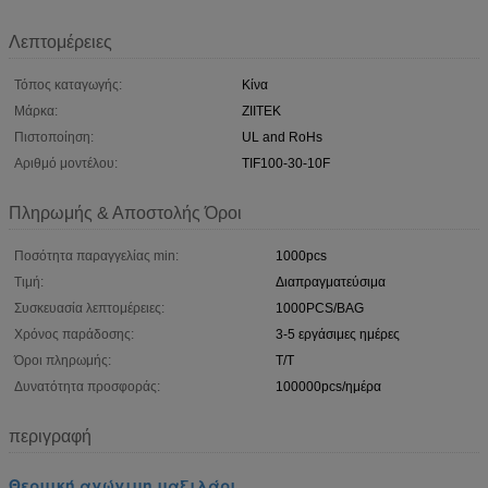
Λεπτομέρειες
Τόπος καταγωγής:
Κίνα
Μάρκα:
ZIITEK
Πιστοποίηση:
UL and RoHs
Αριθμό μοντέλου:
TIF100-30-10F
Πληρωμής & Αποστολής Όροι
Ποσότητα παραγγελίας min:
1000pcs
Τιμή:
Διαπραγματεύσιμα
Συσκευασία λεπτομέρειες:
1000PCS/BAG
Χρόνος παράδοσης:
3-5 εργάσιμες ημέρες
Όροι πληρωμής:
T/T
Δυνατότητα προσφοράς:
100000pcs/ημέρα
περιγραφή
Θερμική αγώγιμη μαξιλάρι