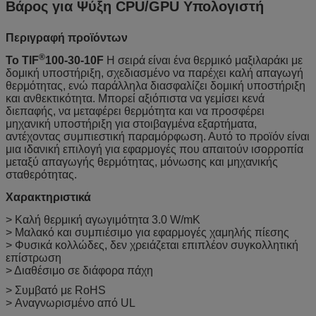
Βάρος για Ψύξη CPU/GPU Υπολογιστή
Περιγραφή προϊόντων
®
Το TIF
100-30-10F
Η σειρά είναι ένα θερμικό μαξιλαράκι με
δομική υποστήριξη, σχεδιασμένο να παρέχει καλή απαγωγή
θερμότητας, ενώ παράλληλα διασφαλίζει δομική υποστήριξη
και ανθεκτικότητα. Μπορεί αξιόπιστα να γεμίσει κενά
διεπαφής, να μεταφέρει θερμότητα και να προσφέρει
μηχανική υποστήριξη για στοιβαγμένα εξαρτήματα,
αντέχοντας συμπιεστική παραμόρφωση. Αυτό το προϊόν είναι
μια ιδανική επιλογή για εφαρμογές που απαιτούν ισορροπία
μεταξύ απαγωγής θερμότητας, μόνωσης και μηχανικής
σταθερότητας.
Χαρακτηριστικά
> Καλή θερμική αγωγιμότητα 3.0 W/mK
> Μαλακό και συμπιέσιμο για εφαρμογές χαμηλής πίεσης
> Φυσικά κολλώδες, δεν χρειάζεται επιπλέον συγκολλητική
επίστρωση
> Διαθέσιμο σε διάφορα πάχη
> Συμβατό με RoHS
> Αναγνωρισμένο από UL