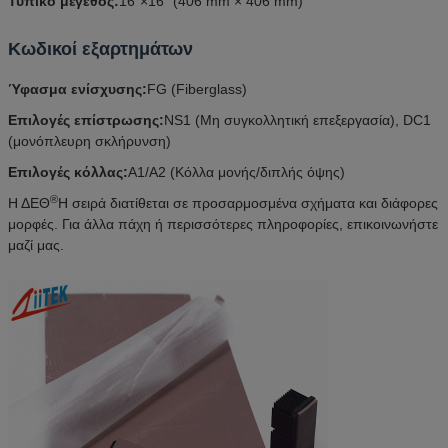
Τυπικό μέγεθος:
16"×16" (406 mm × 406 mm)
Κωδικοί εξαρτημάτων
Ύφασμα ενίσχυσης:
FG (Fiberglass)
Επιλογές επίστρωσης:
NS1 (Μη συγκολλητική επεξεργασία), DC1
(μονόπλευρη σκλήρυνση)
Επιλογές κόλλας:
A1/A2 (Κόλλα μονής/διπλής όψης)
®
Η ΔΕΘ
Η σειρά διατίθεται σε προσαρμοσμένα σχήματα και διάφορες
μορφές. Για άλλα πάχη ή περισσότερες πληροφορίες, επικοινωνήστε
μαζί μας.