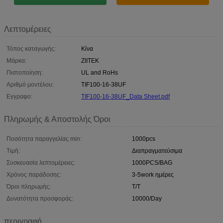
Λεπτομέρειες
Τόπος καταγωγής:
Κίνα
Μάρκα:
ZIITEK
Πιστοποίηση:
UL and RoHs
Αριθμό μοντέλου:
TIF100-16-38UF
Εγγραφο:
TIF100-16-38UF_Data Sheet.pdf
Πληρωμής & Αποστολής Όροι
Ποσότητα παραγγελίας min:
1000pcs
Τιμή:
Διαπραγματεύσιμα
Συσκευασία λεπτομέρειες:
1000PCS/BAG
Χρόνος παράδοσης:
3-5work ημέρες
Όροι πληρωμής:
T/T
Δυνατότητα προσφοράς:
10000/Day
περιγραφή