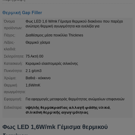
Θερμική Gap Filler
Όνομα
Φως LED 1,6 W/mk Γέμισμα θερμικού διακένου που παρέχει
ανώτερη θερμική αγωγιμότητα και ευελιξία για
προϊόντων:
Πάχος:
Διαθέσιμος μέσα ποικίλλει Thicknes
Λέξεις-
Θερμικό χάσμα
κλειδιά:
Σκληρότητα:
75 Ακτή 00
Κατασκευή:
Κεραμικό ελαστομερές σιλικόνης
Πυκνότητα:
2.1 g/cm3
Χρώμα:
Βαθιά - κόκκινο
Θερμική
1,6W/mK
αγωγιμότητα:
Εφαρμογή:
Για εφαρμογές μεταφοράς θερμότητας ανώμαλων επιφανειών
υψηλής θερμοκρασίας αλλαγή φάσης υλικά
Ειδικότερα:
,
σιλικόνη θερμικής αγωγιμότητας
Φως LED 1,6W/mk Γέμισμα θερμικού