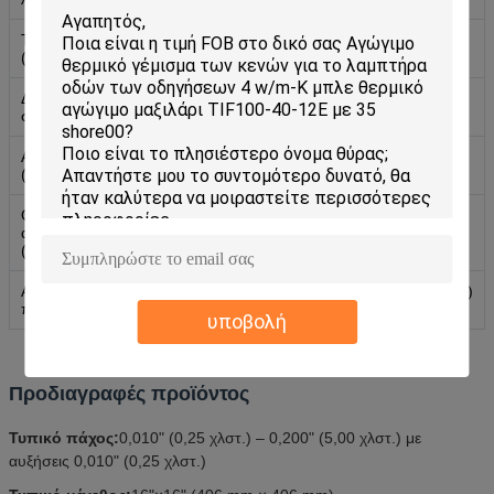
Τάση βλάβης
≥ 5500
ASTM D149
(V/mm)
Διηλεκτρική
5.5
ASTM D150
σταθερά @1Mhz
Αντίσταση όγκου
≥1,0×10¹²
ASTM D257
(Ωμόμετρο)
Θερμική
1.6 | 1.6
ASTM D5470 |
αγωγιμότητα
ISO22007
(W/mK)
Αξιολόγηση
V-0
UL 94 (E331100)
πυρκαγιάς
υποβολή
Προδιαγραφές προϊόντος
Τυπικό πάχος:
0,010" (0,25 χλστ.) – 0,200" (5,00 χλστ.) με
αυξήσεις 0,010" (0,25 χλστ.)