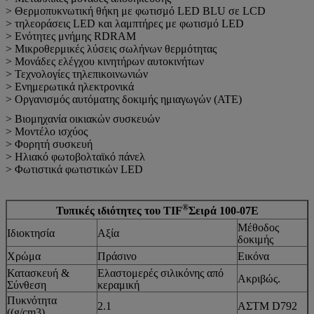
> Θερμοπυκνωτική θήκη με φωτισμό LED BLU σε LCD
> τηλεοράσεις LED και λαμπτήρες με φωτισμό LED
> Ενότητες μνήμης RDRAM
> Μικροθερμικές λύσεις σωλήνων θερμότητας
> Μονάδες ελέγχου κινητήρων αυτοκινήτων
> Τεχνολογίες τηλεπικοινωνιών
> Ενημερωτικά ηλεκτρονικά
> Οργανισμός αυτόματης δοκιμής ημιαγωγών (ATE)
> Βιομηχανία οικιακών συσκευών
> Μοντέλο ισχύος
> Φορητή συσκευή
> Ηλιακό φωτοβολταϊκό πάνελ
> Φωτιστικά φωτιστικών LED
®
Τυπικές ιδιότητες του TIF
Σειρά 100-07E
Μέθοδος
Ιδιοκτησία
Αξία
δοκιμής
Χρώμα
Πράσινο
Εικόνα
Κατασκευή &
Ελαστομερές σιλικόνης από
Ακριβώς.
Σύνθεση
κεραμική
Πυκνότητα
2.1
ΑΣTM D792
((g/cm3)