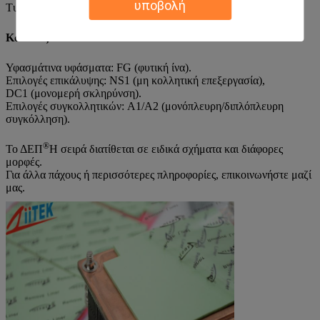
υποβολή
Τυποποιημένο μέγεθος: 16"X 16" (406 mmX406 mm)
Κώδικες συστατικών:
Υφασμάτινα υφάσματα: FG (φυτική ίνα).
Επιλογές επικάλυψης: NS1 (μη κολλητική επεξεργασία),
DC1 (μονομερή σκληρύνση).
Επιλογές συγκολλητικών: A1/A2 (μονόπλευρη/διπλόπλευρη
συγκόλληση).
®
Το ΔΕΠ
Η σειρά διατίθεται σε ειδικά σχήματα και διάφορες
μορφές.
Για άλλα πάχους ή περισσότερες πληροφορίες, επικοινωνήστε μαζί
μας.