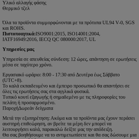
Υλικό αλλαγής φάσης
Θερμικό τζελ
Όλα τα προϊόντα συμμορφώνονται με τα πρότυπα UL94 V-0, SGS
και ROHS.
Πιστοποιητικά:
ISO9001:2015, ISO14001:2004,
IATF16949:2016, IECQ QC 080000:2017, UL
Υπηρεσίες μας
Υπηρεσία σε απευθείας σύνδεση: 12 ώρες, απάντηση σε ερωτήσεις
μέσα σε ταχύτερο χρόνο.
Εργασιακό ωράριο: 8:00 - 17:30 από Δευτέρα έως Σάββατο
(UTC+8).
Το καλά εκπαιδευμένο και έμπειρο προσωπικό θα απαντήσει σε
όλες τις ερωτήσεις σας στα αγγλικά φυσικά.
Τυπικό κουτί εξαγωγής ή σημαδεμένο με τις πληροφορίες του
πελάτη ή προσαρμοσμένο.
Παροχή
Δωρεάν δείγματα
Μετά την εξυπηρέτηση: Ακόμα και τα προϊόντα μας έχουν περάσει
αυστηρή επιθεώρηση, αν βρείτε τα μέρη δεν μπορεί να
λειτουργήσει καλά, παρακαλώ δείξτε μας την απόδειξη.
Θα σας βοηθήσουμε να το αντιμετωπίσετε και θα σας δώσουμε μια