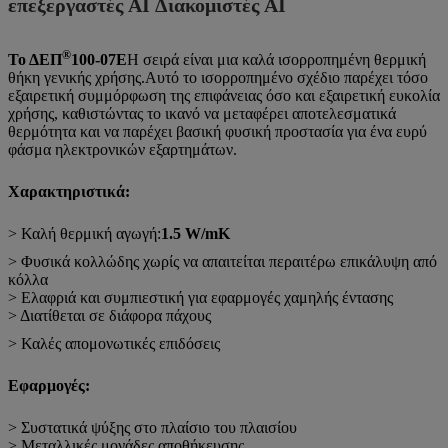
επεξεργαστές AI Διακομιστές AI
®
Το ΔΕΠ
100-07Ε
Η σειρά είναι μια καλά ισορροπημένη θερμική
θήκη γενικής χρήσης.Αυτό το ισορροπημένο σχέδιο παρέχει τόσο
εξαιρετική συμμόρφωση της επιφάνειας όσο και εξαιρετική ευκολία
χρήσης, καθιστώντας το ικανό να μεταφέρει αποτελεσματικά
θερμότητα και να παρέχει βασική φυσική προστασία για ένα ευρύ
φάσμα ηλεκτρονικών εξαρτημάτων.
Χαρακτηριστικά:
> Καλή θερμική αγωγή:
1.5
W/mK
> Φυσικά κολλώδης χωρίς να απαιτείται περαιτέρω επικάλυψη από
κόλλα
> Ελαφριά και συμπιεστική για εφαρμογές χαμηλής έντασης
> Διατίθεται σε διάφορα πάχους
> Καλές απομονωτικές επιδόσεις
Εφαρμογές:
> Συστατικά ψύξης στο πλαίσιο του πλαισίου
> Μεταλλικές μονάδες αποθήκευσης