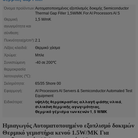
Όνομα προϊόντων:
Αυτοματοποιημένος εξοπλισμός δοκιμής Semiconductor
Thermal Gap Filler 1,5W/MK For AI Processors AI S
Θερμική
1,5 W/mK
αγωγιμότητα και
σύνθεση:
Πυκνότητα(g/cm³):
2.1
Λέξεις-κλειδιά:
Θερμικό χάσμα
Χρώμα:
Μπλε
Συνιστώμενη
-40 σε 200℃
θερμοκρασία
λειτουργίας (℃):
Σκληρότητα:
65/35 Shore 00
Εφαρμογή:
AI Processors AI Servers & Semiconductor Automated Test
Equipment
υψηλής θερμοκρασίας αλλαγή φάσης υλικά
Ειδικότερα:
,
σιλικόνη θερμικής αγωγιμότητας
,
Θερμικό γέμισμα των κενών 1
5 W/MK
,
Ημιαγωγός Αυτοματοποιημένο εξοπλισμό δοκιμών
Θερμικό γεμιστήρα κενού 1.5W/MK Για