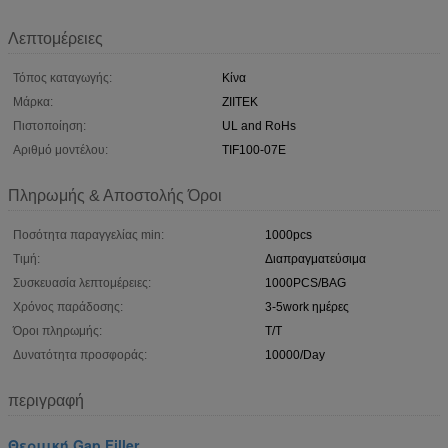
Λεπτομέρειες
Τόπος καταγωγής:
Κίνα
Μάρκα:
ZIITEK
Πιστοποίηση:
UL and RoHs
Αριθμό μοντέλου:
TIF100-07E
Πληρωμής & Αποστολής Όροι
Ποσότητα παραγγελίας min:
1000pcs
Τιμή:
Διαπραγματεύσιμα
Συσκευασία λεπτομέρειες:
1000PCS/BAG
Χρόνος παράδοσης:
3-5work ημέρες
Όροι πληρωμής:
T/T
Δυνατότητα προσφοράς:
10000/Day
περιγραφή
Θερμική Gap Filler