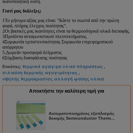
ικανοποιητική λύση.
Γιατί μας διάλεξες;
1Το μήνυμα αξίας μας είναι: "Κάντε το σωστά από την πρώτη
φορά, πλήρης έλεγχος ποιότητας".
2Οι βασικές μας ικανότητες είναι τα θερμοοδηγικά υλικά διεπαφής.
3Προϊόντα ανταγωνιστικού πλεονεκτήματος.
4Συμφωνία εμπιστευτικότητας Συμφωνία επιχειρηματικού
απόρρητου
5.Δωρεάν προσφορά δείγματος
6Σύμβαση διασφάλισης ποιότητας
θερμικά αγώγιμο υλικό πληρώσεως
Ετικέττες:
,
σιλικόνη θερμικής αγωγιμότητας
,
υψηλής θερμοκρασίας αλλαγή φάσης υλικά
Αποκτήστε την καλύτερη τιμή για
Αυτοματοποιημένος εξοπλισμός
δοκιμής Semiconductor Thermal
Gap Filler 1,5W/MK For AI
Processors AI Servers