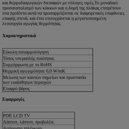
και θερμοδιαγωγικών διεπαφών με εύλογες τιμές.Το μοναδικό
προσανατολισμό των κόκκων και η δομή της πλάκας επιτρέπουν
στα προϊόντα αυτά να προσαρμόζονται σε διαφορετικές επιφάνειες
επαφής στενά, και έτσι επιτυγχάνεται η μεγιστοποιημένη
λειτουργία αγωγίας θερμότητας.
Χαρακτηριστικά
Εύκολη συναρμολόγηση
Τύπος υπεραπλής ποιότητας
Συμμόρφωση με το RoHS
Θερμική αγωγιμότητα: 6,0 W/mK
Μείωση των καυτών σημείων και προστασία
των ευαίσθητων περιοχών
Ελαφρύ βάρος
Ελαστικός
Εφαρμογές
Εύκολη παραγωγή για μεγάλης παραγωγής
PDP, LCD TV
Λάπτοπ, λάπτοπ, προβολέα.
Ασύρματο τηλέφωνο