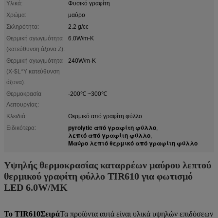
Υλικά:
Φυσικό γραφίτη
Χρώμα:
μαύρο
Σκληρότητα:
2.2 g/cc
Θερμική αγωγιμότητα
6.0W/m-Κ
(κατεύθυνση άξονα Ζ):
Θερμική αγωγιμότητα
240W/m-Κ
(X-$L*Y κατεύθυνση
άξονα):
Θερμοκρασία
-200℃ ~300℃
Λειτουργίας:
Κλειδιά:
Θερμικό από γραφίτη φύλλο
pyrolytic από γραφίτη φύλλο
Ειδικότερα:
,
λεπτό από γραφίτη φύλλο
,
Μαύρο λεπτό θερμικό από γραφίτη φύλλο
Υψηλής θερμοκρασίας καταρρέων μαύρου λεπτού
θερμικού γραφίτη φύλλο TIR610 για φωτισμό
LED 6.0W/MK
Το TIR610
Σειρά
Τα προϊόντα αυτά είναι υλικά υψηλών επιδόσεων