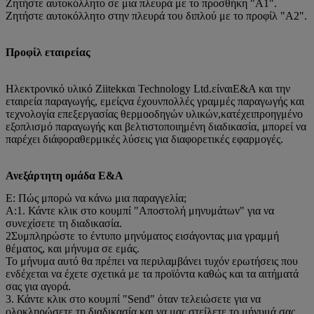
Ζητήστε αυτοκόλλητο σε μια πλευρά με το προσθήκη "A1".
Ζητήστε αυτοκόλλητο στην πλευρά του διπλού με το προφίλ "A2".
Προφίλ εταιρείας
Ηλεκτρονικό υλικό Ziitek
και Technology Ltd.
είναι
Ε&Α
και την
εταιρεία παραγωγής, εμείς
να έχουν
πολλές γραμμές παραγωγής και
τεχνολογία επεξεργασίας θερμοοδηγών υλικών,
κατέχει
προηγμένο
εξοπλισμό παραγωγής και βελτιστοποιημένη διαδικασία, μπορεί να
παρέχει διάφορα
θερμικές λύσεις για διαφορετικές εφαρμογές.
Ανεξάρτητη ομάδα Ε&Α
Ε: Πώς μπορώ να κάνω μια παραγγελία;
Α:1. Κάντε κλικ στο κουμπί "Αποστολή μηνυμάτων" για να
συνεχίσετε τη διαδικασία.
2Συμπληρώστε το έντυπο μηνύματος εισάγοντας μια γραμμή
θέματος, και μήνυμα σε εμάς.
Το μήνυμα αυτό θα πρέπει να περιλαμβάνει τυχόν ερωτήσεις που
ενδέχεται να έχετε σχετικά με τα προϊόντα καθώς και τα αιτήματά
σας για αγορά.
3. Κάντε κλικ στο κουμπί "Send" όταν τελειώσετε για να
ολοκληρώσετε τη διαδικασία και να μας στείλετε το μήνυμά σας.