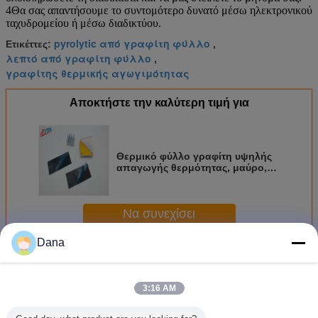
4Θα σας απαντήσουμε το συντομότερο δυνατό μέσω ηλεκτρονικού
ταχυδρομείου ή μέσω διαδικτύου.
pyrolytic από γραφίτη φύλλο
Ετικέττες:
,
λεπτό από γραφίτη φύλλο
,
γραφίτης θερμικής αγωγιμότητας
Αποκτήστε την καλύτερη τιμή για
Θερμικό φύλλο γραφίτη υψηλής
απαγωγής θερμότητας, μαύρο,
λεπτό, TIR610, για φωτιστικά LED
πάνελ, 6.0W/MK
Να συνεχίσει
Dana
Θερμική φύλλο γραφίτη
Περισσότεροι
3:16 AM