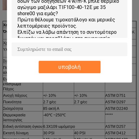
Χαρακτηριστικές ιδιότητες της σειράς TIRTM 300CU
Όνομα προϊόντων
360CU-T2 TIRTM
380-$CU-T2
Μέθοδος δοκιμής
TIRTM
Χρώμα
Μαύρος
Οπτικός
Υλικό
Νανο επίστρωμα άνθρακα χαλκού
*****
σύνθετο
Συνολικό πάχος
0,060 χιλ.
0,080 χιλ.
ASTM D751
υποβολή
Πάχος φύλλων
0,030 χιλ.
0,050 χιλ.
ASTM D751
αλουμινίου χαλκού
Ενιαίος-πλαισιωμένο
0,015 χιλ.
0,015 χιλ.
ASTM D751
επίστρωμα
Πάχος
Ανοχή πάχους
+/- 10%
+/- 10%
ASTM D751
Πυκνότητα
2.7 g/cc
2.7 g/cc
ASTM D297
Σκληρότητα
85 ακτή Α
ASTM D2240
Θερμοκρασία
-40℃ ~250℃
*****
λειτουργίας
Ειδική αντίσταση όγκου
6.3X109 ωμόμετρο
ASTM D257
Εκτατή δύναμη
30 PSI
40 PSI
ASTM D412