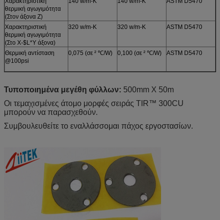
Χαρακτηριστική
140 w/m-Κ
140 w/m-Κ
ASTM D5470
θερμική αγωγιμότητα
(Στον άξονα Ζ)
Χαρακτηριστική
320 w/m-Κ
320 w/m-Κ
ASTM D5470
θερμική αγωγιμότητα
(Στο X-$L*Y άξονα)
Θερμική αντίσταση
0,075 (σε ² ℃/W)
0,100 (σε ² ℃/W)
ASTM D5470
@100psi
Τυποποιημένα μεγέθη φύλλων:
500mm X 50m
Οι τεμαχισμένες άτομο μορφές σειράς TIR™ 300CU
μπορούν να παρασχεθούν
.
Συμβουλευθείτε το εναλλάσσομαι πάχος εργοστασίων.