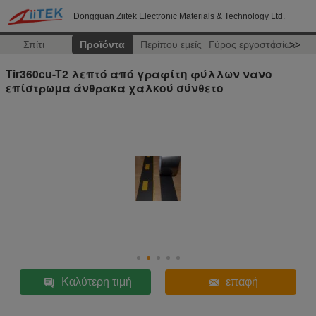
Dongguan Ziitek Electronic Materials & Technology Ltd.
Σπίτι
Προϊόντα
Περίπου εμείς
Γύρος εργοστασίων
>>
Tir360cu-T2 λεπτό από γραφίτη φύλλων νανο
επίστρωμα άνθρακα χαλκού σύνθετο
Καλύτερη τιμή
επαφή