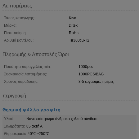
Λεπτομέρειες
Τόπος καταγωγής:
Κίνα
Μάρκα:
ziitek
Πιστοποίηση:
RoHs
Αριθμό μοντέλου:
Tir360cu-T2
Πληρωμής & Αποστολής Όροι
Ποσότητα παραγγελίας min:
1000pcs
Συσκευασία λεπτομέρειες:
1000PCS/BAG
Χρόνος παράδοσης:
3-5 εργάσιμες ημέρες
περιγραφή
Θερμική φύλλο γραφίτη
Υλικό:
Νανο επίστρωμα άνθρακα χαλκού σύνθετο
Σκληρότητα:
85 ακτή Α
Θερμοκρασία
-40℃ ~250℃