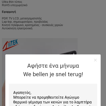
Ultra-thin τύπος
RoHS υποχωρητικό
Εφαρμογή
PDP, TV LCD, μετασχηματιστής
Lap-top, σημειωματάριο, προβολέας
Κινητό τηλέφωνο, κρατημένες ‐ συσκευές χεριών
Αυτοκίνητη ηλεκτρονική
Αφήστε ένα μήνυμα
We bellen je snel terug!