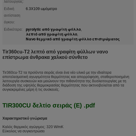
λειτουργίας:
Ειδική
6.3X109 ωμόμετρο
αντίσταση
όγκου:
pyrolytic από γραφίτη φύλλο
Ειδικότερα:
,
λεπτό από γραφίτη φύλλο
,
Νανο θερμικό από γραφίτη φύλλο επιστρώματος
Tir360cu-T2 λεπτό από γραφίτη φύλλων νανο
επίστρωμα άνθρακα χαλκού σύνθετο
Tir360cu-T2 τα προϊόντα σειράς είναι ένα νέο υλικό με την ιδιαίτερα
αποτελεσματική αγωγιμότητα θερμότητας και απορρόφηση, σταθεροποιημένη
λειτουργία συσκευών και μειώνουν την πιθανότητα της δυσλειτουργίας με τη
διάδοση της υψηλής θερμοκρασίας θερμότητας που ακτινοβολείται από τα
συγκεκριμένες μέρη ή τις συσκευές.
TIR300CU δελτίο σειράς (Ε) .pdf
Χαρακτηριστικό γνώρισμα
Καλός θερμικός αγώγιμος: 320 W/mK
Εύκολος να συγκεντρώσει