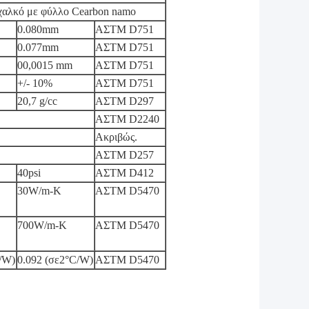
 χαλκό με φύλλο Cearbon namo
0.080mm
ΑΣTM D751
0.077mm
ΑΣTM D751
00,0015 mm
ΑΣTM D751
+/- 10%
ΑΣTM D751
20,7 g/cc
ΑΣTM D297
ΑΣTM D2240
Ακριβώς.
ΑΣTM D257
40psi
ΑΣTM D412
30W/m-K
ΑΣTM D5470
700W/m-K
ΑΣTM D5470
/W)
0.092 (σε2°C/W)
ΑΣTM D5470