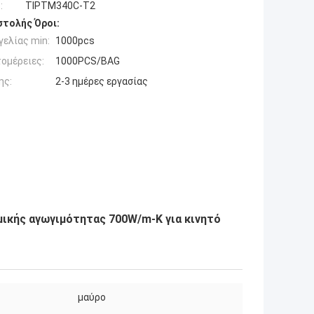
:
ΤΙΡTM340C-T2
τολής Όροι:
ελίας min:
1000pcs
ομέρειες:
1000PCS/BAG
ης:
2-3 ημέρες εργασίας
ικής αγωγιμότητας 700W/m-K για κινητό
μαύρο