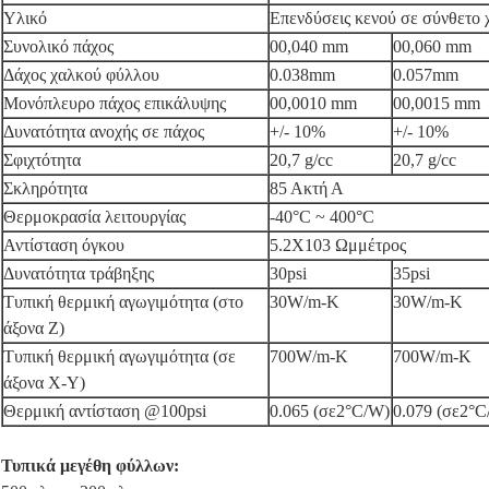
Υλικό
Επενδύσεις κενού σε σύνθετο
Συνολικό πάχος
00,040 mm
00,060 mm
Δάχος χαλκού φύλλου
0.038mm
0.057mm
Μονόπλευρο πάχος επικάλυψης
00,0010 mm
00,0015 mm
Δυνατότητα ανοχής σε πάχος
+/- 10%
+/- 10%
Σφιχτότητα
20,7 g/cc
20,7 g/cc
Σκληρότητα
85 Ακτή Α
Θερμοκρασία λειτουργίας
-40°C ~ 400°C
Αντίσταση όγκου
5.2X103 Ωμμέτρος
Δυνατότητα τράβηξης
30psi
35psi
Τυπική θερμική αγωγιμότητα (στο
30W/m-K
30W/m-K
άξονα Z)
Τυπική θερμική αγωγιμότητα (σε
700W/m-K
700W/m-K
άξονα X-Y)
Θερμική αντίσταση @100psi
0.065 (σε2°C/W)
0.079 (σε2°C
Τυπικά μεγέθη φύλλων: