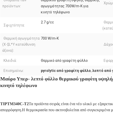
Ονομασία των
θερμικού γραφίτη υψηλής θερμικής
Χρώμ
προϊόντων:
αγωγιμότητας 700W/m-K για
κινητό τηλέφωνο
2.7 g/cc
Θερμ
Σφιχτότητα:
(κατεύ
Θερμική αγωγιμότητα
700 W/m-K
(X-$L*Y κατεύθυνση
Δάχο
άξονα):
Κλειδιά:
Θερμικό από γραφίτη φύλλο
Εφαρ
Επισημαίνω:
pyrolytic από γραφίτη φύλλο
,
λεπτό από 
Μαύρο Υπερ- λεπτό φύλλο θερμικού γραφίτη υψηλή
κινητό τηλέφωνο
ΤΙΡTM340C-T2
Τα προϊόντα σειράς είναι ένα νέο υλικό με εξαιρετ
απορρόφηση.Η θερμοκρασία που ακτινοβολείται από συγκεκριμένα μ