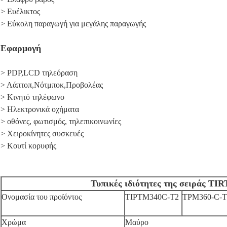
> Ευέλικτος
> Εύκολη παραγωγή για μεγάλης παραγωγής
Εφαρμογή
> PDP,LCD τηλεόραση
> Λάπτοπ,Νότμποκ,Προβολέας
> Κινητό τηλέφωνο
> Ηλεκτρονικά οχήματα
> οθόνες, φωτισμός, τηλεπικοινωνίες
> Χειροκίνητες συσκευές
> Κουτί κορυφής
Τυπικές ιδιότητες της σειράς T
Ονομασία του προϊόντος
ΤΙΡTM340C-T2
ΤΡΜ360-C-T
Χρώμα
Μαύρο