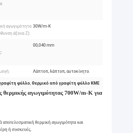
α:
ική αγωγιμότητα
30W/m-K
θυνση άξονα Ζ):
00,040 mm
ς:
μογή:
Λάπτοπ, λάπτοπ, αυτοκίνητο.
γραφίτη φύλλο
,
Θερμικό από γραφίτη φύλλο ΚΜΕ
ς θερμικής αγωγιμότητας 700W/m-K για
ικά αποτελεσματική θερμική αγωγιμότητα και
έρη ή συσκευές.