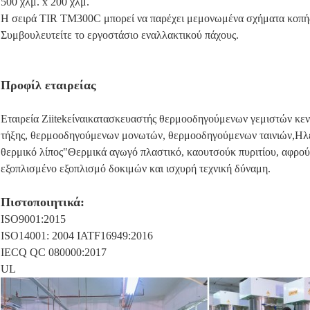
500 χλμ. x 200 χλμ.
Η σειρά TIR TM300C μπορεί να παρέχει μεμονωμένα σχήματα κοπής
Συμβουλευτείτε το εργοστάσιο εναλλακτικού πάχους.
Προφίλ εταιρείας
Εταιρεία Ziitek
είναι
κατασκευαστής θερμοοδηγούμενων γεμιστών κενώ
τήξης, θερμοοδηγούμενων μονωτών, θερμοοδηγούμενων ταινιών,Ηλεκ
θερμικό λίπος"Θερμικά αγωγό πλαστικό, καουτσούκ πυριτίου, αφρού
εξοπλισμένο εξοπλισμό δοκιμών και ισχυρή τεχνική δύναμη.
Πιστοποιητικά:
ISO9001:2015
ISO14001: 2004 IATF16949:2016
IECQ QC 080000:2017
UL