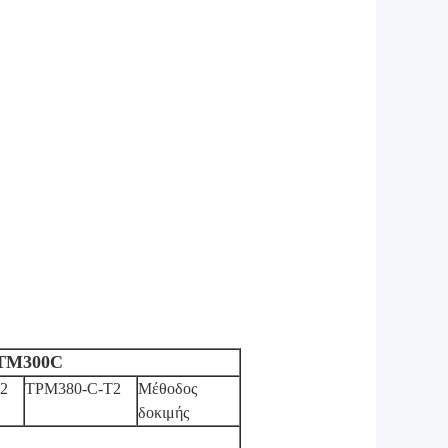
IRTM300C
2
ΤΡΜ380-C-T2
Μέθοδος
δοκιμής