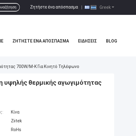
Ζητήστε ένα απόσπασμα
|
Greek
Αναζήτηση
ΜΕ
ΖΗΤΉΣΤΕ ΈΝΑ ΑΠΌΣΠΑΣΜΑ
ΕΙΔΉΣΕΙΣ
BLOG
μότητας 700W/m-K Για Κινητό Τηλέφωνο
η υψηλής θερμικής αγωγιμότητας
ς:
Κίνα
Ziitek
RoHs