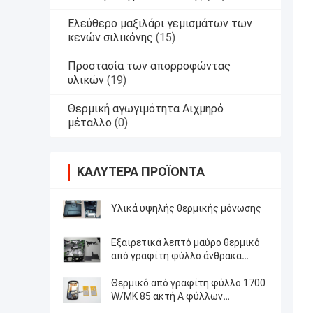
Ελεύθερο μαξιλάρι γεμισμάτων των
κενών σιλικόνης
(15)
Προστασία των απορροφώντας
υλικών
(19)
Θερμική αγωγιμότητα Αιχμηρό
μέταλλο
(0)
ΚΑΛΎΤΕΡΑ ΠΡΟΪΌΝΤΑ
Υλικά υψηλής θερμικής μόνωσης
Εξαιρετικά λεπτό μαύρο θερμικό
από γραφίτη φύλλο άνθρακα
πυκνότητας 2.2 γ/CC για το κινητό
τηλέφωνο 10W/m-Κ υψηλή
Θερμικό από γραφίτη φύλλο 1700
αγωγιμότητα
W/MK 85 ακτή Α φύλλων
αλουμινίου χαλκού άνθρακα νανο