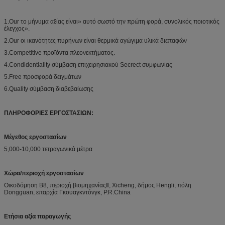
1.Our το μήνυμα αξίας είναι» αυτό σωστό την πρώτη φορά, συνολικός ποιοτικός
έλεγχος».
2.Our οι ικανότητες πυρήνων είναι θερμικά αγώγιμα υλικά διεπαφών
3.Competitive προϊόντα πλεονεκτήματος.
4.Condidentiality σύμβαση επιχειρησιακού Secrect συμφωνίας
5.Free προσφορά δειγμάτων
6.Quality σύμβαση διαβεβαίωσης
ΠΛΗΡΟΦΟΡΙΕΣ ΕΡΓΟΣΤΑΣΙΩΝ:
Μέγεθος εργοστασίων
5,000-10,000 τετραγωνικά μέτρα
Χώρα/περιοχή εργοστασίων
Οικοδόμηση B8, περιοχή βιομηχανίαςⅡ, Xicheng, δήμος Hengli, πόλη
Dongguan, επαρχία Γκουαγκντόνγκ, P.R.China
Ετήσια αξία παραγωγής