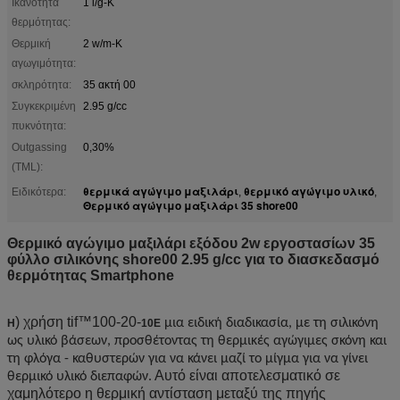
Ικανότητα
1 l/g-Κ
θερμότητας:
Θερμική
2 w/m-Κ
αγωγιμότητα:
σκληρότητα:
35 ακτή 00
Συγκεκριμένη
2.95 g/cc
πυκνότητα:
Outgassing
0,30%
(TML):
θερμικά αγώγιμο μαξιλάρι
θερμικό αγώγιμο υλικό
Ειδικότερα:
,
,
Θερμικό αγώγιμο μαξιλάρι 35 shore00
Θερμικό αγώγιμο μαξιλάρι εξόδου 2w εργοστασίων 35
φύλλο σιλικόνης shore00 2.95 g/cc για το διασκεδασμό
θερμότητας Smartphone
)
χρήση tif™100-20-
μια ειδική διαδικασία, με τη σιλικόνη
Η
10E
ως υλικό βάσεων, προσθέτοντας τη θερμικές αγώγιμες σκόνη και
τη φλόγα - καθυστερών για να κάνει μαζί το μίγμα για να γίνει
Αυτό είναι αποτελεσματικό σε
θερμικό υλικό διεπαφών.
χαμηλότερο η θερμική αντίσταση μεταξύ της πηγής