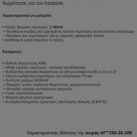
θερμότητας και του heatsink.
Χαρακτηριστικά γνωρίσματα
>
Καλός θερμικός αγώγιμος:
2 W/mK
> Φυσικά κολλώδης μην χρειαμένος κανένα περαιτέρω συγκολλητικό επίστρωμα
> Μαλακός και συμπιέσιμος για τις χαμηλές εφαρμογές πίεσης
> Διαθέσιμος μέσα ποικίλλει το πάχος
Εφαρμογές
>
Βύθιση θερμότητας ΚΜΕ
> Μάζα υψηλής ταχύτητας - κινήσεις αποθήκευσης
> Βυθίζοντας κατοικία θερμότητας σε οδηγώ-ανάψοντα BLU στο LCD
> Οδηγώ-ανάψονται λαμπτήρες των οδηγήσεων TV και
> Ενότητες μνήμης RDRAM
> Θερμικές λύσεις σωλήνων θερμότητας μικροϋπολογιστών
> Μονάδες ελέγχου αυτοκίνητων μηχανών
> Υλικό τηλεπικοινωνιών
> Φορητή φορητή ηλεκτρονική
> Αυτοματοποιημένος ημιαγωγός εξοπλισμός δοκιμής (ΕΦΑΓΕ)
Χαρακτηριστικές ιδιότητες της
σειράς tif™100-20-10E