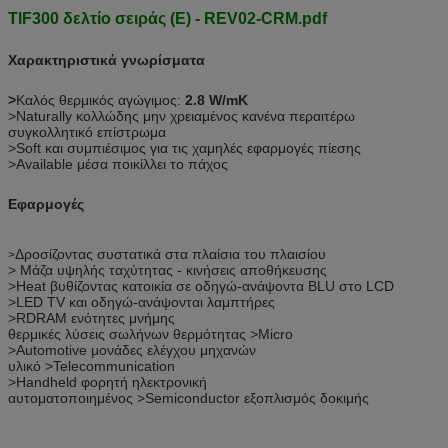
TIF300 δελτίο σειράς (Ε) - REV02-CRM.pdf
Χαρακτηριστικά γνωρίσματα
>
Καλός θερμικός αγώγιμος:
2.8 W/mK
>Naturally κολλώδης μην χρειαμένος κανένα περαιτέρω
συγκολλητικό επίστρωμα
>Soft και συμπιέσιμος για τις χαμηλές εφαρμογές πίεσης
>Available μέσα ποικίλλει το πάχος
Εφαρμογές
Δροσίζοντας συστατικά στα πλαίσια του πλαισίου
>
> Μάζα υψηλής ταχύτητας - κινήσεις αποθήκευσης
>Heat βυθίζοντας κατοικία σε οδηγώ-ανάψοντα BLU στο LCD
>LED TV και οδηγώ-ανάψονται λαμπτήρες
>RDRAM ενότητες μνήμης
θερμικές λύσεις σωλήνων θερμότητας >Micro
>Automotive μονάδες ελέγχου μηχανών
υλικό >Telecommunication
>Handheld φορητή ηλεκτρονική
αυτοματοποιημένος >Semiconductor εξοπλισμός δοκιμής