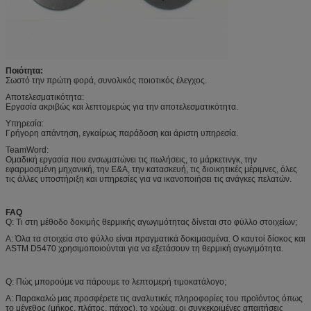
Ποιότητα:
Σωστό την πρώτη φορά, συνολικός ποιοτικός έλεγχος.
Αποτελεσματικότητα:
Εργασία ακριβώς και λεπτομερώς για την αποτελεσματικότητα.
Υπηρεσία:
Γρήγορη απάντηση, εγκαίρως παράδοση και άριστη υπηρεσία.
TeamWord:
Ομαδική εργασία που ενσωματώνει τις πωλήσεις, το μάρκετινγκ, την
εφαρμοσμένη μηχανική, την Ε&Α, την κατασκευή, τις διοικητικές μέριμνες, όλες
τις άλλες υποστήριξη και υπηρεσίες για να ικανοποιήσει τις ανάγκες πελατών.
FAQ
Q: Τι στη μέθοδο δοκιμής θερμικής αγωγιμότητας δίνεται στο φύλλο στοιχείων;
Α: Όλα τα στοιχεία στο φύλλο είναι πραγματικά δοκιμασμένα. Ο καυτοί δίσκος και
ASTM D5470 χρησιμοποιούνται για να εξετάσουν τη θερμική αγωγιμότητα.
Q: Πώς μπορούμε να πάρουμε το λεπτομερή τιμοκατάλογο;
Α: Παρακαλώ μας προσφέρετε τις αναλυτικές πληροφορίες του προϊόντος όπως
το μέγεθος (μήκος, πλάτος, πάχος), το χρώμα, οι συγκεκριμένες απαιτήσεις