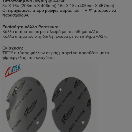
Τυποποιημένα μεγέθη φύλλων:
8» Χ 16» (203mm X 406mm) 16» Χ 18» (406mm X 457mm)
Οι τεμαχισμένες άτομο μορφές σειράς του
TIF
™ μπορούν να
παρασχεθούν.
Ευαίσθητη κόλλα Peressure:
Κόλλα αιτήματος σε μια πλευρά με το επίθημα «Α1».
Κόλλα αιτήματος στη διπλή πλευρά με το επίθημα «A2».
Ενίσχυση:
TIF™ ο τύπος φύλλων σειράς μπορεί να προσθέσει με το
φίμπεργκλας που ενισχύεται.