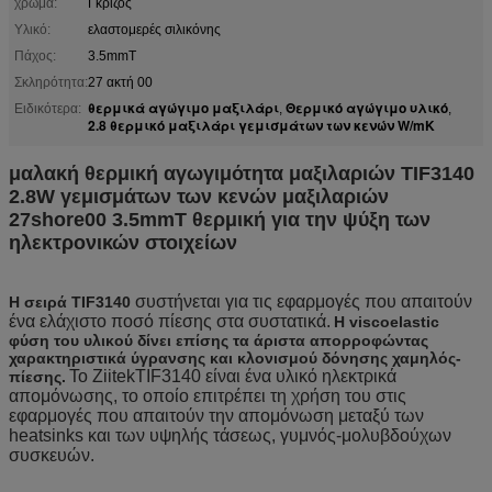
χρώμα:
Γκρίζος
Υλικό:
ελαστομερές σιλικόνης
Πάχος:
3.5mmT
Σκληρότητα:
27 ακτή 00
θερμικά αγώγιμο μαξιλάρι
Θερμικό αγώγιμο υλικό
Ειδικότερα:
,
,
2.8 θερμικό μαξιλάρι γεμισμάτων των κενών W/mK
μαλακή θερμική αγωγιμότητα μαξιλαριών TIF3140
2.8W γεμισμάτων των κενών μαξιλαριών
27shore00 3.5mmT θερμική για την ψύξη των
ηλεκτρονικών στοιχείων
συστήνεται για τις εφαρμογές που απαιτούν
Η σειρά TIF3140
ένα ελάχιστο ποσό πίεσης στα συστατικά.
Η viscoelastic
φύση του υλικού δίνει επίσης τα άριστα απορροφώντας
χαρακτηριστικά ύγρανσης και κλονισμού δόνησης χαμηλός-
Το ZiitekTIF3140
είναι ένα υλικό ηλεκτρικά
πίεσης.
απομόνωσης, το οποίο επιτρέπει τη χρήση του στις
εφαρμογές που απαιτούν την απομόνωση μεταξύ των
heatsinks και των υψηλής τάσεως, γυμνός-μολυβδούχων
συσκευών.