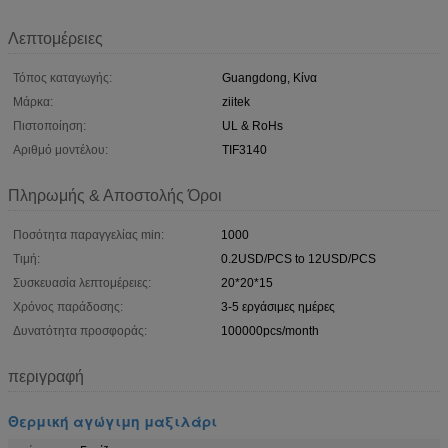
Λεπτομέρειες
Τόπος καταγωγής:
Guangdong, Κίνα
Μάρκα:
ziitek
Πιστοποίηση:
UL & RoHs
Αριθμό μοντέλου:
TIF3140
Πληρωμής & Αποστολής Όροι
Ποσότητα παραγγελίας min:
1000
Τιμή:
0.2USD/PCS to 12USD/PCS
Συσκευασία λεπτομέρειες:
20*20*15
Χρόνος παράδοσης:
3-5 εργάσιμες ημέρες
Δυνατότητα προσφοράς:
100000pcs/month
περιγραφή
Θερμική αγώγιμη μαξιλάρι