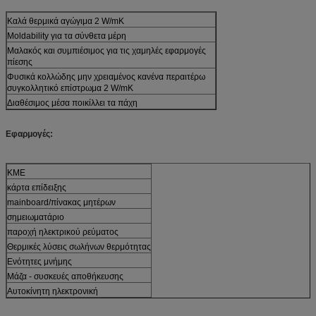
Καλά θερμικά αγώγιμα 2 W/mK
Moldability για τα σύνθετα μέρη
Μαλακός και συμπιέσιμος για τις χαμηλές εφαρμογές
πίεσης
Φυσικά κολλώδης μην χρειαμένος κανένα περαιτέρω
συγκολλητικό επίστρωμα 2 W/mK
Διαθέσιμος μέσα ποικίλλει τα πάχη
Εφαρμογές:
ΚΜΕ
κάρτα επίδειξης
mainboard/πίνακας μητέρων
σημειωματάριο
παροχή ηλεκτρικού ρεύματος
Θερμικές λύσεις σωλήνων θερμότητας
Ενότητες μνήμης
Μάζα - συσκευές αποθήκευσης
Αυτοκίνητη ηλεκτρονική