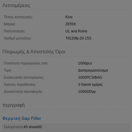
Λεπτομέρειες
Τόπος καταγωγής:
Κίνα
Μάρκα:
ZIITEK
Πιστοποίηση:
UL and RoHs
Αριθμό μοντέλου:
Tif120fg-20-15S
Πληρωμής & Αποστολής Όροι
Ποσότητα παραγγελίας min:
1000pcs
Τιμή:
Διαπραγματεύσιμα
Συσκευασία λεπτομέρειες:
1000PCS/BAG
Χρόνος παράδοσης:
3-5work ημέρες
Δυνατότητα προσφοράς:
10000/Day
περιγραφή
Θερμική Gap Filler
Σκληρότητα:
45 shore00