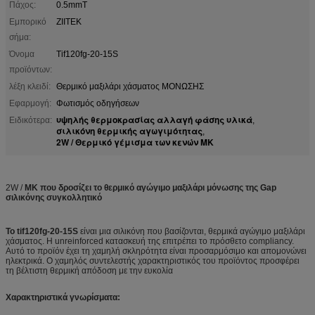
Πάχος:
0.5mmT
Εμπορικό
ΖΙΙΤΕΚ
σήμα:
Όνομα
Tif120fg-20-15S
προϊόντων:
λέξη κλειδί:
Θερμικό μαξιλάρι χάσματος ΜΟΝΩΣΗΣ
Εφαρμογή:
Φωτισμός οδηγήσεων
υψηλής θερμοκρασίας αλλαγή φάσης υλικά
Ειδικότερα:
,
σιλικόνη θερμικής αγωγιμότητας
,
2W / Θερμικό γέμισμα των κενών MK
2W /
MK που δροσίζει το θερμικό αγώγιμο μαξιλάρι μόνωσης της Gap
σιλικόνης συγκολλητικό
Το tif120fg-20-15S
είναι μια σιλικόνη που βασίζονται, θερμικά αγώγιμο μαξιλάρι
χάσματος. Η unreinforced κατασκευή της επιτρέπει το πρόσθετο compliancy.
Αυτό το προϊόν έχει τη χαμηλή σκληρότητα είναι προσαρμόσιμο και απομονώνει
ηλεκτρικά. Ο χαμηλός συντελεστής χαρακτηριστικός του προϊόντος προσφέρει
τη βέλτιστη θερμική απόδοση με την ευκολία
Χαρακτηριστικά γνωρίσματα: