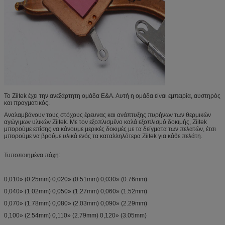
Το Ziitek έχει την ανεξάρτητη ομάδα Ε&Α. Αυτή η ομάδα είναι εμπειρία, αυστηρός
και πραγματικός.
Αναλαμβάνουν τους στόχους έρευνας και ανάπτυξης πυρήνων των θερμικών
αγώγιμων υλικών Ziitek. Με τον εξοπλισμένο καλά εξοπλισμό δοκιμής, Ziitek
μπορούμε επίσης να κάνουμε μερικές δοκιμές με τα δείγματα των πελατών, έτσι
μπορούμε να βρούμε υλικά ενός τα καταλληλότερα Ziitek για κάθε πελάτη.
Τυποποιημένα πάχη:
0,010» (0.25mm) 0,020» (0.51mm) 0,030» (0.76mm)
0,040» (1.02mm) 0,050» (1.27mm) 0,060» (1.52mm)
0,070» (1.78mm) 0,080» (2.03mm) 0,090» (2.29mm)
0,100» (2.54mm) 0,110» (2.79mm) 0,120» (3.05mm)