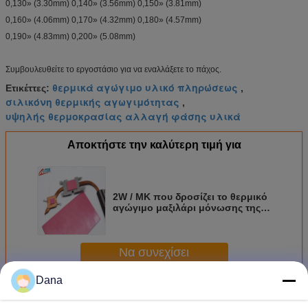
0,130» (3.30mm) 0,140» (3.56mm) 0,150» (3.81mm)
0,160» (4.06mm) 0,170» (4.32mm) 0,180» (4.57mm)
0,190» (4.83mm) 0,200» (5.08mm)
Συμβουλευθείτε το εργοστάσιο για να εναλλάξετε το πάχος.
θερμικά αγώγιμο υλικό πληρώσεως
Ετικέττες:
,
σιλικόνη θερμικής αγωγιμότητας
,
υψηλής θερμοκρασίας αλλαγή φάσης υλικά
Αποκτήστε την καλύτερη τιμή για
2W / MK που δροσίζει το θερμικό
αγώγιμο μαξιλάρι μόνωσης της
Gap σιλικόνης συγκολλητικό
Να συνεχίσει
Dana
Θερμική Gap Filler
Περισσότεροι