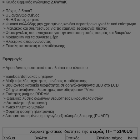
>
Καλός θερμικός αγώγιμος:
2.6W/mK
> Πάχος: 3.5mmT
> UL αναγνωρισμένος
> RoHS υποχωρητικό
> Φυσικά κολλώδης μην χρειαμένος κανένα περαιτέρω συγκολλητικό επίστρωμα
> Μαλακός και συμπιέσιμος για τις χαμηλές εφαρμογές πίεσης
> Φίμπεργκλας που ενισχύεται για την αντίσταση οπής, κουράς και δακρυ'ων
> Moldability για τα σύνθετα μέρη
> Ηλεκτρικά απομονώνοντας
> Εύκολη κατασκευή απελευθέρωσης
Εφαρμογές
>
Δροσίζοντας συστατικά στα πλαίσια του πλαισίου
>mainboard/πίνακας μητέρων
> Μάζα υψηλής ταχύτητας - κινήσεις αποθήκευσης
> Βυθίζοντας κατοικία θερμότητας σε οδηγώ-ανάψοντα BLU στο LCD
> Οδηγώ-ανάψονται λαμπτήρες των οδηγήσεων TV και
> Ενότητες μνήμης RDRAM
> Θερμικές λύσεις σωλήνων θερμότητας μικροϋπολογιστών
> Αυτοκίνητη ηλεκτρονική
> Υλικό τηλεπικοινωνιών
> Φορητή φορητή ηλεκτρονική
> Αυτοματοποιημένος ημιαγωγός εξοπλισμός δοκιμής (ΕΦΑΓΕ)
Χαρακτηριστικές ιδιότητες της
σειράς TIF™5140US
Χρώμα
Βιολέτα
Οπτικός
Σύνθετο πάχος
herma