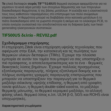
Τα
υλικά διεπαφών
σειράς TIF™5140US
θερμικά αγώγιμα εφαρμόζονται για να
γεμίσουν τα κενά αέρα μεταξύ των στοιχείων θέρμανσης και των πτερυγίων
διασκεδασμού θερμότητας ή της βάσης μετάλλων. Η ευελιξία και η ελαστικότητά
τους τους καθιστούν ταιριαγμένους στο επίστρωμα των πολύ ανώμαλων
επιφανειών. Η θερμότητα μπορεί να διαβιβάσει στην κατοικία μετάλλων ή το
πιάτο διασκεδασμού από τα χωριστά στοιχεία ή ακόμα και το ολόκληρο PCB, το
οποίο ενισχύει ουσιαστικά την αποδοτικότητα και τη διάρκεια ζωής των heat-
generating ηλεκτρονικών συστατικών.
TIF500US δελτίο - REV02.pdf
Σχεδιάγραμμα επιχείρησης
Η επιχείρηση Ziitek
είναι επιχείρηση υψηλής τεχνολογίας που
αφιέρωσε στην Ε&Α, την κατασκευή και τις πωλήσεις των
θερμικών υλικών διεπαφών (TIMs). Έχουμε την πλούσια
εμπειρία σε αυτόν τον τομέα που μπορεί να σας υποστηρίξει ο
πιό πρόσφατος, ο αποτελεσματικότερος και το ένα - θερμικές
διοικητικές λύσεις βημάτων. Έχουμε πολλούς προηγμένους
εξοπλισμούς παραγωγής, πλήρεις εξοπλισμοί δοκιμής και οι
πλήρως αυτόματες γραμμές παραγωγής επιστρώματος που
μπορούν να υποστηρίξουν την παραγωγή για το θερμικό
μαξιλάρι σιλικόνης υψηλής επίδοσης, η θερμική από γραφίτη
ταινία φύλλων, η θερμική double-sided κασέτα, το μαξιλάρι
θερμικής μόνωσης, το θερμικό κεραμικό μαξιλάρι, το αλλαγή
φάσης υλικό, θερμικό λίπος κ.λπ. UL94 β-0, SGS και ROHS είναι
υποχωρητικές.
Χαρακτηριστικά γνωρίσματα