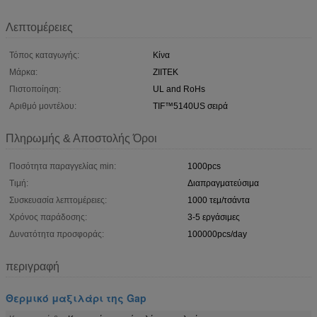
Λεπτομέρειες
Τόπος καταγωγής:
Κίνα
Μάρκα:
ZIITEK
Πιστοποίηση:
UL and RoHs
Αριθμό μοντέλου:
TIF™5140US σειρά
Πληρωμής & Αποστολής Όροι
Ποσότητα παραγγελίας min:
1000pcs
Τιμή:
Διαπραγματεύσιμα
Συσκευασία λεπτομέρειες:
1000 τεμ/τσάντα
Χρόνος παράδοσης:
3-5 εργάσιμες
Δυνατότητα προσφοράς:
100000pcs/day
περιγραφή
Θερμικό μαξιλάρι της Gap