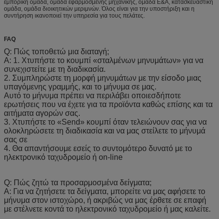
εμπορική ομάδα, ομάδα εφαρμοσμένης μηχανικής, ομάδα Ε&Α, κατασκευαστική
ομάδα, ομάδα διοικητικών μεριμνών. Όλος είναι για την υποστήριξη και η
συντήρηση ικανοποιεί την υπηρεσία για τους πελάτες.
FAQ
Q: Πώς τοποθετώ μια διαταγή;
Α: 1. Χτυπήστε το κουμπί «σταλμένων μηνυμάτων» για να
συνεχιστείτε με τη διαδικασία.
2. Συμπληρώστε τη μορφή μηνυμάτων με την είσοδο μιας
υπαγόμενης γραμμής, και το μήνυμα σε μας.
Αυτό το μήνυμα πρέπει να περιλάβει οποιεσδήποτε
ερωτήσεις που να έχετε για τα προϊόντα καθώς επίσης και τα
αιτήματα αγορών σας.
3. Χτυπήστε το «Send» κουμπί όταν τελειώνουν σας για να
ολοκληρώσετε τη διαδικασία και να μας στείλετε το μήνυμά
σας σε
4. Θα απαντήσουμε εσείς το συντομότερο δυνατό με το
ηλεκτρονικό ταχυδρομείο ή on-line
Q: Πώς ζητώ τα προσαρμοσμένα δείγματα;
Α: Για να ζητήσετε τα δείγματα, μπορείτε να μας αφήσετε το
μήνυμα στον ιστοχώρο, ή ακριβώς να μας έρθετε σε επαφή
με στέλνετε κοντά το ηλεκτρονικό ταχυδρομείο ή μας καλείτε.