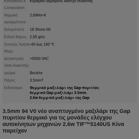
Κατασκευή &
Κεραμικό γεμισμένο λάστιχο σιλικόνης
Compostion:
Θερμική
2,6W/m-K
αγωγιμότητα:
Σκληρότητα:
18 Shore 00
Ειδικό Βάρος:
2,95 g/cc
Συνεχής Χρήση
-40 έως 160 ℃
Θερμ:
Διηλεκτρική
>5500 VAC
τάση διακοπής:
χρώμα:
Βιολέτα
Πάχος:
3.5mmT
Θερμικό μαξιλάρι της Gap πυριτίου
Ειδικότερα:
,
θερμικό Gap μαξιλάρι 3.5mm
,
2.6w θερμικό μαξιλάρι της Gap
3.5mm 94 V0 νέο αναπτυγμένο μαξιλάρι της Gap
πυριτίου θερμικό για τις μονάδες ελέγχου
αυτοκίνητων μηχανών 2.6w TIF™5140US Κίνα
παρείχαν