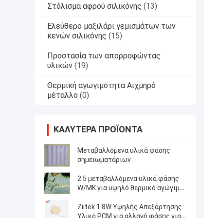
Στόλισμα αφρού σιλικόνης
(13)
Ελεύθερο μαξιλάρι γεμισμάτων των
κενών σιλικόνης
(15)
Προστασία των απορροφώντας
υλικών
(19)
Θερμική αγωγιμότητα Αιχμηρό
μέταλλο
(0)
ΚΑΛΎΤΕΡΑ ΠΡΟΪΌΝΤΑ
Μεταβαλλόμενα υλικά φάσης
σημειωματάριων
2.5 μεταβαλλόμενα υλικά φάσης
W/MK για υψηλό θερμικό αγώγιμο
τσιπ κρύπτης καμία προθέρμανση
heatsink που απαιτείται
Ziitek 1.8W Υψηλής Απεξάρτησης
Υλικό PCM για αλλαγή φάσης για