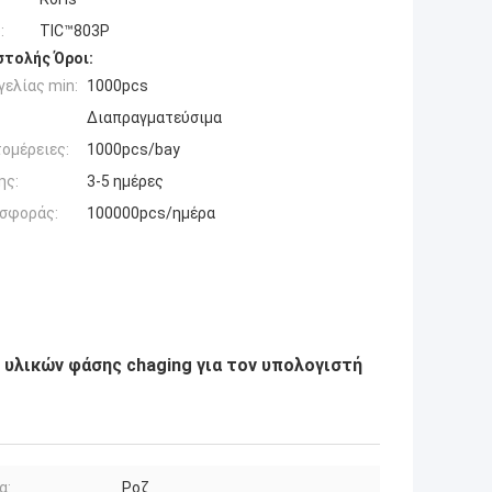
:
TIC™803P
τολής Όροι:
ελίας min:
1000pcs
Διαπραγματεύσιμα
ομέρειες:
1000pcs/bay
ης:
3-5 ημέρες
σφοράς:
100000pcs/ημέρα
 υλικών φάσης chaging για τον υπολογιστή
α:
Ροζ