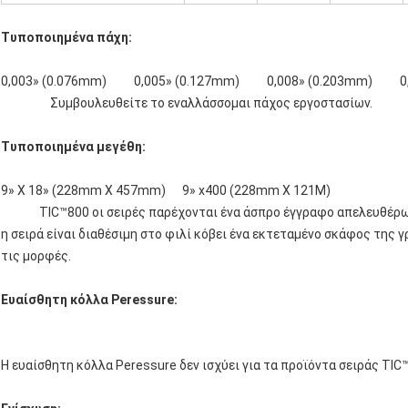
Τυποποιημένα πάχη:
0,003» (0.076mm) 0,005» (0.127mm) 0,008» (0.203mm) 0,0
Συμβουλευθείτε το εναλλάσσομαι πάχος εργοστασίων.
Τυποποιημένα μεγέθη:
9» Χ 18» (228mm X 457mm) 9» x400 (228mm X 121M)
TIC™800 οι σειρές παρέχονται ένα άσπρο έγγραφο απελευθέρωση
η σειρά είναι διαθέσιμη στο φιλί κόβει ένα εκτεταμένο σκάφος της
τις μορφές.
Ευαίσθητη κόλλα Peressure:
Η ευαίσθητη κόλλα Peressure δεν ισχύει για τα προϊόντα σειράς TIC