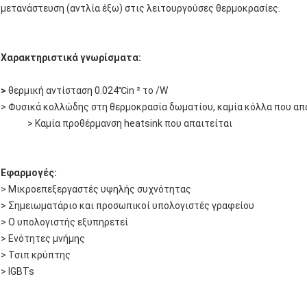
μετανάστευση (αντλία έξω) στις λειτουργούσες θερμοκρασίες.
Χαρακτηριστικά γνωρίσματα:
>
θερμική αντίσταση 0.024℃in ² το /W
> Φυσικά κολλώδης στη θερμοκρασία δωματίου, καμία κόλλα που απ
> Καμία προθέρμανση heatsink που απαιτείται
Εφαρμογές:
> Μικροεπεξεργαστές υψηλής συχνότητας
> Σημειωματάριο και προσωπικοί υπολογιστές γραφείου
> Ο υπολογιστής εξυπηρετεί
> Ενότητες μνήμης
> Τσιπ κρύπτης
> IGBTs