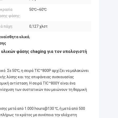
οκρασία
50℃~60℃
ασης φάσης:
ά πάχη:
0,127 χλστ
ευαίσθητα υλικά
,
σης
 υλικών φάσης chaging για τον υπολογιστή
ικό. Σε 50℃, η σειρά TIC™800P αρχίζει να μαλακώνει
ικής λύσης και της επιφάνειας συσκευασίας
ική αντίσταση. Η σειρά TIC™800Y είναι ένα
ενίσχυση των συστατικών που μειώνουν τη θερμική
σης μετά από 1.000 hours@130 ℃, ή μετά από 500
 πλήρως το κράτος με συνέπεια την ελάχιστη