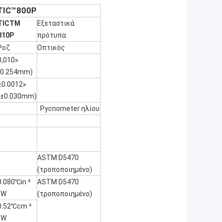
TIC™800P
TICTM
Εξεταστικά
810P
πρότυπα
Ροζ
Οπτικός
0,010»
(0.254mm)
±0.0012»
(±0.030mm)
Pycnometer ηλίου
ASTM D5470
(τροποποιημένο)
0.080℃in ²
ASTM D5470
/W
(τροποποιημένο)
0.52℃cm ²
/W