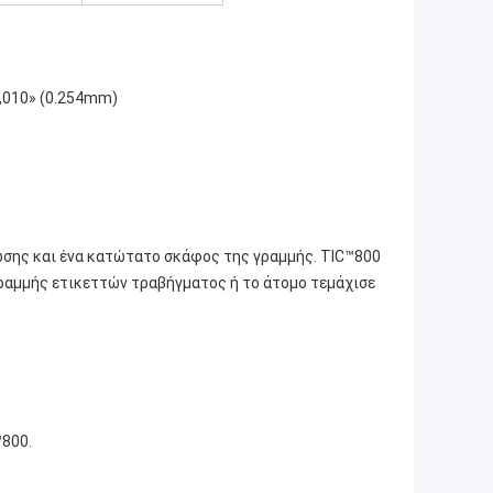
10» (0.254mm)
ς και ένα κατώτατο σκάφος της γραμμής. TIC™800
 γραμμής ετικεττών τραβήγματος ή το άτομο τεμάχισε
™800.