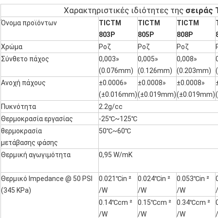
Χαρακτηριστικές ιδιότητες της
σειράς 
Όνομα προϊόντων
TICTM
TICTM
TICTM
803P
805P
808P
Χρώμα
Ροζ
Ροζ
Ροζ
Σύνθετο πάχος
0,003»
0,005»
0,008»
(0.076mm)
(0.126mm)
(0.203mm)
Ανοχή πάχους
±0.0006»
±0.0008»
±0.0008»
(±0.016mm)
(±0.019mm)
(±0.019mm)
Πυκνότητα
2.2g/cc
Θερμοκρασία εργασίας
-25℃~125℃
θερμοκρασία
50℃~60℃
μετάβασης φάσης
Θερμική αγωγιμότητα
0,95 W/mK
Θερμικό lmpedance @ 50 PSI
0.021℃in ²
0.024℃in ²
0.053℃in ²
(345 KPa)
/W
/W
/W
0.14℃cm ²
0.15℃cm ²
0.34℃cm ²
/W
/W
/W