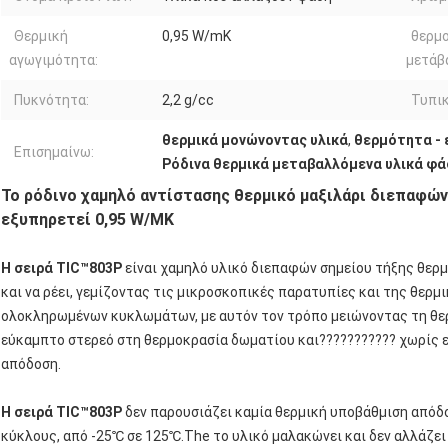
Θερμική
0,95 W/mK
θερμ
αγωγιμότητα:
μετάβ
Πυκνότητα:
2,2 g/cc
Τυπικ
θερμικά μονώνοντας υλικά
,
θερμότητα - 
Επισημαίνω:
Ρόδινα θερμικά μεταβαλλόμενα υλικά φά
Το ρόδινο χαμηλό αντίστασης θερμικό μαξιλάρι διεπαφών
εξυπηρετεί 0,95 W/MK
Η σειρά TIC™803P
είναι χαμηλό υλικό διεπαφών σημείου τήξης θερμ
και να ρέει, γεμίζοντας τις μικροσκοπικές παρατυπίες και της θερμ
ολοκληρωμένων κυκλωμάτων, με αυτόν τον τρόπο μειώνοντας τη θερμ
εύκαμπτο στερεό στη θερμοκρασία δωματίου και??????????? χωρίς 
απόδοση.
Η σειρά TIC™803P
δεν παρουσιάζει καμία θερμική υποβάθμιση απόδο
κύκλους, από -25℃ σε 125℃.The το υλικό μαλακώνει και δεν αλλάζει