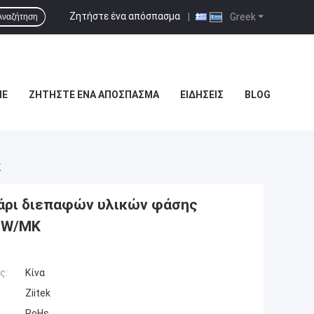
Ζητήστε ένα απόσπασμα
|
Greek
Αναζήτηση
ΜΕ
ΖΗΤΉΣΤΕ ΈΝΑ ΑΠΌΣΠΑΣΜΑ
ΕΙΔΉΣΕΙΣ
BLOG
K
λάρι διεπαφών υλικών φάσης
5 W/MK
ς:
Κίνα
Ziitek
RoHs