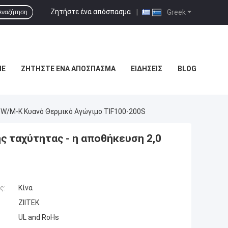
Ζητήστε ένα απόσπασμα
|
Greek
Αναζήτηση
ΜΕ
ΖΗΤΉΣΤΕ ΈΝΑ ΑΠΌΣΠΑΣΜΑ
ΕΙΔΉΣΕΙΣ
BLOG
 W/m-Κ Κυανό Θερμικό Αγώγιμο TIF100-200S
ς ταχύτητας - η αποθήκευση 2,0
ς:
Κίνα
ZIITEK
UL and RoHs