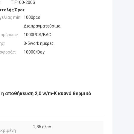
:
TIF100-200S
τολής Όροι:
ελίας min:
1000pcs
Διαπραγματεύσιμα
ομέρειες:
1000PCS/BAG
ης:
3-5work ημέρες
σφοράς:
10000/Day
 η αποθήκευση 2,0 w/m-Κ κυανό θερμικό
2,85 g/cc
εκριμένη