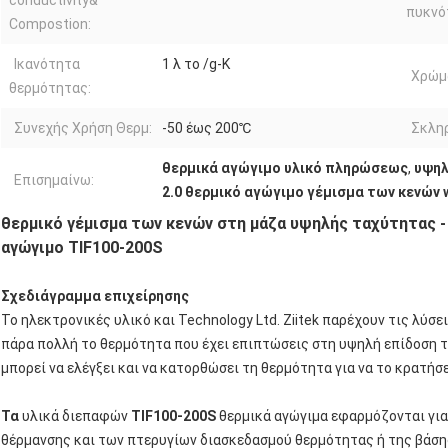
conductivity&
πυκνό
Compostion:
Ικανότητα
1 λ το /g-K
Χρώμ
θερμότητας:
Συνεχής Χρήση Θερμ:
-50 έως 200℃
Σκλη
θερμικά αγώγιμο υλικό πληρώσεως
,
υψηλ
Επισημαίνω:
2.0 θερμικό αγώγιμο γέμισμα των κενών 
θερμικό γέμισμα των κενών στη μάζα υψηλής ταχύτητας -
αγώγιμο TIF100-200S
Σχεδιάγραμμα επιχείρησης
Το ηλεκτρονικές υλικό και Technology Ltd. Ziitek παρέχουν τις λύσ
πάρα πολλή το θερμότητα που έχει επιπτώσεις στη υψηλή επίδοση τ
μπορεί να ελέγξει και να κατορθώσει τη θερμότητα για να το κρατήσ
Τα
υλικά διεπαφών
TIF100-200S
θερμικά αγώγιμα εφαρμόζονται για 
θέρμανσης και των πτερυγίων διασκεδασμού θερμότητας ή της βάσης