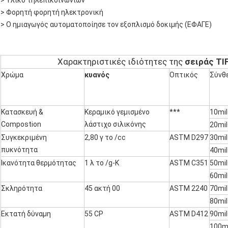
> Υλικό τηλεπικοινωνιών
> Φορητή φορητή ηλεκτρονική
> Ο ημιαγωγός αυτοματοποίησε τον εξοπλισμό δοκιμής (ΕΦΑΓΕ)
Χαρακτηριστικές ιδιότητες της
σειράς TI
Χρώμα
κυανός
Οπτικός
Σύνθ
Κατασκευή &
Κεραμικό γεμισμένο
***
10mil
Compostion
λάστιχο σιλικόνης
20mil
Συγκεκριμένη
2,80 γ το /cc
ASTM D297
30mil
πυκνότητα
40mil
Ικανότητα θερμότητας
1 λ το /g-K
ASTM C351
50mil
60mil
Σκληρότητα
45 ακτή 00
ASTM 2240
70mil
80mil
Εκτατή δύναμη
55 CP
ASTM D412
90mil
100mi