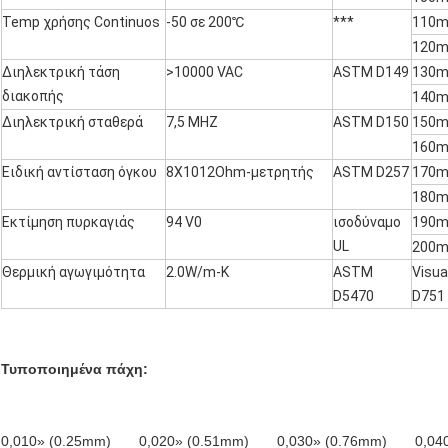
Temp χρήσης Continuos
-50 σε 200℃
***
110mi
120mi
Διηλεκτρική τάση
>10000 VAC
ASTM D149
130m
διακοπής
140mi
Διηλεκτρική σταθερά
7,5 MHZ
ASTM D150
150mi
160mi
Ειδική αντίσταση όγκου
8X1012Ohm-μετρητής
ASTM D257
170mi
180mi
Εκτίμηση πυρκαγιάς
94 V0
ισοδύναμο
190mi
UL
200mi
Θερμική αγωγιμότητα
2.0W/m-Κ
ASTM
Visu
D5470
D751
Τυποποιημένα πάχη:
0,010» (0.25mm) 0,020» (0.51mm) 0,030» (0.76mm) 0,04