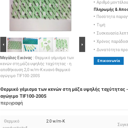
Αριθμό μοντέλου
Πληρωμής & Αποσ
Ποσότητα παραγγ
Τιμή:
Συσκευασία λεπτ
Χρόνος παράδοσ
Δυνατότητα προ
Μεγάλες Εικόνας :
Θερμικό γέμισμα των
Επικοινωνία
κενών στη μάζα υψηλής ταχύτητας - η
αποθήκευση 2,0 w/m-Κ κυανό θερμικό
αγώγιμο TIF100-200S
Θερμικό γέμισμα των κενών στη μάζα υψηλής ταχύτητας -
αγώγιμο TIF100-200S
περιγραφή
Θερμικό
2.0 w/m-Κ
Συγκ