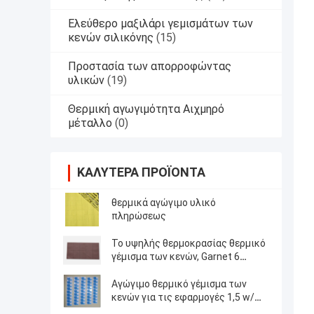
Ελεύθερο μαξιλάρι γεμισμάτων των
κενών σιλικόνης
(15)
Προστασία των απορροφώντας
υλικών
(19)
Θερμική αγωγιμότητα Αιχμηρό
μέταλλο
(0)
ΚΑΛΎΤΕΡΑ ΠΡΟΪΌΝΤΑ
θερμικά αγώγιμο υλικό
πληρώσεως
Το υψηλής θερμοκρασίας θερμικό
γέμισμα των κενών, Garnet 6
λαστιχένιο φύλλο 50 shore00
σιλικόνης W/MK θερμικά αγώγιμο
Αγώγιμο θερμικό γέμισμα των
κενών για τις εφαρμογές 1,5 w/m-
Κ ηλεκτρονικής δύναμης