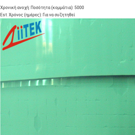
Χρονική ανοχή: Ποσότητα (κομμάτια): 5000
Est. Χρόνος (ημέρες): Για να συζητηθεί