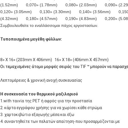
(1.52mm) 0,070» (1.78mm) 0,080» (2.03mm) 0,090» (2
0,120» (3.05mm) 0,130» (3.30mm) 0,140» (3.56mm) 0,15
(4.32mm) 0,180» (4.57mm) 0,190» (4.83mm) 0,200» (5.0
Συμβουλευθείτε το εναλλάσσομαι πάχος εργοστασίων.
Τυποποιημένα μεγέθη φύλλων:
8» Χ 16» (203mm X 406mm) 16» Χ 18» (406mm X 457mm)
Οι τεμαχισμένες άτομο μορφές σειράς του
TIF
™ μπορούν να παρασχε
Λεπτομέρειες & χρονική ανοχή συσκευασίας
Η συσκευασία του θερμικού μαξιλαριού
1.with ταινία της PET ή αφρός-για την προστασία
2. κάρτα εγγράφου χρήσης για να χωρίσει κάθε στρώμα
3. χαρτοκιβώτιο εξαγωγής μέσα και έξω
4. συναντηθείτε των πελατών απαίτηση-που προσαρμόζονται με