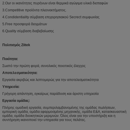
2.Our οι ικανότητες πυρήνων είναι θερμικά αγώγιμα υλικά διεπαφών
3.Competitive προϊόντα πλεονεκτήματος.
4.Condidentiality σύμβαση επιχειρησιακού Secrect συμφωνίας
5.Free προσφορά δειγμάτων
6.Quality σύμβαση διαβεβαίωσης
Πολιτισμός Ziitek
Ποιότητα:
Σωστό την πρώτη φορά, συνολικός ποιοτικός έλεγχος
Αποτελεσματικότητα:
Εργασία ακριβώς και λεπτομερώς για την αποτελεσματικότητα
Υπηρεσία:
Γρήγορη απάντηση, εγκαίρως παράδοση και άριστη υπηρεσία
Εργασία ομάδας:
Πλήρης ομαδική εργασία, συμπεριλαμβανομένης της ομάδας πωλήσεων,
εμπορική ομάδα, ομάδα εφαρμοσμένης μηχανικής, ομάδα Ε&Α, κατασκευαστική
ομάδα, ομάδα διοικητικών μεριμνών. Όλος είναι για την υποστήριξη και η
συντήρηση ικανοποιεί την υπηρεσία για τους πελάτες.