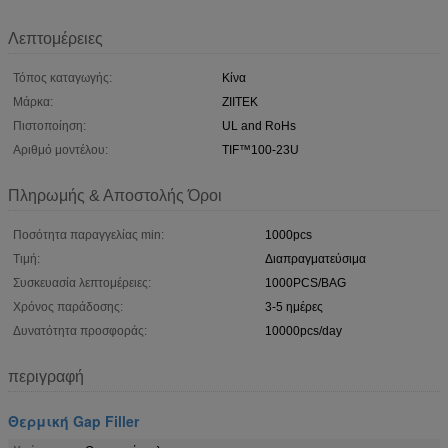
Λεπτομέρειες
Τόπος καταγωγής:
Κίνα
Μάρκα:
ZIITEK
Πιστοποίηση:
UL and RoHs
Αριθμό μοντέλου:
TIF™100-23U
Πληρωμής & Αποστολής Όροι
Ποσότητα παραγγελίας min:
1000pcs
Τιμή:
Διαπραγματεύσιμα
Συσκευασία λεπτομέρειες:
1000PCS/BAG
Χρόνος παράδοσης:
3-5 ημέρες
Δυνατότητα προσφοράς:
10000pcs/day
περιγραφή
Θερμική Gap Filler