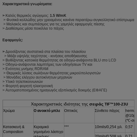
Χαρακτηριστικά γνωρίσματα:
>
Καλός θερμικός αγώγιμος:
1.5 W/mK
> Φυσικά κολλώδης μην χρειαμένος κανένα περαιτέρω συγκολλητικό επίστρωμα
> Μαλακός και συμπιέσιμος για τις χαμηλές εφαρμογές πίεσης
> Διαθέσιμος μέσα ποικίλλει το πάχος
Εφαρμογές:
>
Δροσίζοντας συστατικά στα πλαίσια του πλαισίου
> Μάζα υψηλής ταχύτητας - κινήσεις αποθήκευσης
> Βυθίζοντας κατοικία θερμότητας σε οδηγώ-ανάψοντα BLU στο LCD
> Οδηγώ-ανάψονται λαμπτήρες των οδηγήσεων TV και
> Ενότητες μνήμης RDRAM
> Θερμικές λύσεις σωλήνων θερμότητας μικροϋπολογιστών
> Μονάδες ελέγχου αυτοκίνητων μηχανών
> Υλικό τηλεπικοινωνιών
> Φορητή φορητή ηλεκτρονική
> Αυτοματοποιημένος ημιαγωγός εξοπλισμός δοκιμής (ΕΦΑΓΕ)
Χαρακτηριστικές ιδιότητες της
σειράς
TIF™100-23U
Χρώμα
Ο ανοικτό μπλε
Οπτικός
Σύνθετο πάχος
herma
@10ps
(℃-σε 
Κατασκευή &
Κεραμικό
***
10mils/0,254 χιλ.
0,57
Compostion
γεμισμένο λάστιχο
20mils/0,508 χιλ.
0,71
σιλικόνης