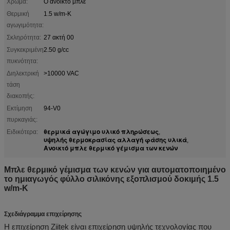
Χρώμα:
Ο ανοικτό μπλε
Θερμική
1.5 w/m-Κ
αγωγιμότητα:
Σκληρότητα:
27 ακτή 00
Συγκεκριμένη
2.50 g/cc
πυκνότητα:
Διηλεκτρική
>10000 VAC
τάση
διακοπής:
Εκτίμηση
94-V0
πυρκαγιάς:
θερμικά αγώγιμο υλικό πληρώσεως
Ειδικότερα:
,
υψηλής θερμοκρασίας αλλαγή φάσης υλικά
,
Ανοικτό μπλε θερμικό γέμισμα των κενών
Μπλε θερμικό γέμισμα των κενών για αυτοματοποιημένο
το ημιαγωγός φύλλο σιλικόνης εξοπλισμού δοκιμής 1.5
w/m-Κ
Σχεδιάγραμμα επιχείρησης
Η επιχείρηση Ziitek
είναι επιχείρηση υψηλής τεχνολογίας που