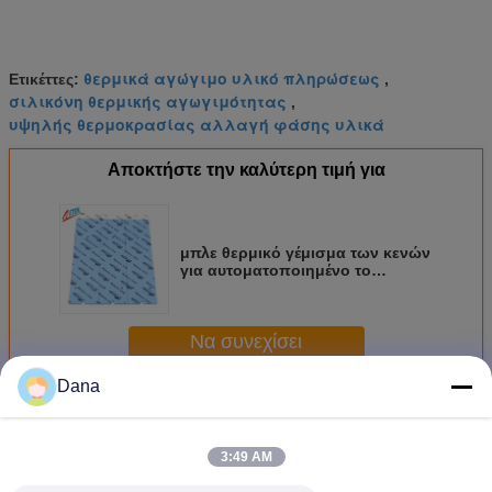
θερμικά αγώγιμο υλικό πληρώσεως
Ετικέττες:
,
σιλικόνη θερμικής αγωγιμότητας
,
υψηλής θερμοκρασίας αλλαγή φάσης υλικά
Αποκτήστε την καλύτερη τιμή για
μπλε θερμικό γέμισμα των κενών
για αυτοματοποιημένο το
ημιαγωγός φύλλο σιλικόνης
εξοπλισμού δοκιμής 1.5 w/m-Κ
Να συνεχίσει
Dana
Θερμική Gap Filler
Περισσότεροι
3:49 AM