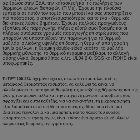
αφιέρωσε στην Ε&Α, την κατασκευή και τις πωλήσεις των
θερμικών υλικών διεπαφών (TIMs). Έχουμε την πλούσια
εμπειρία σε αυτόν τον τομέα που μπορεί να σας υποστηρίξει ο
πιό πρόσφατος, ο αποτελεσματικότερος και το ένα - θερμικές
διοικητικές λύσεις βημάτων. Έχουμε πολλούς προηγμένους
εξοπλισμούς παραγωγής, πλήρεις εξοπλισμοί δοκιμής και οι
πλήρως αυτόματες γραμμές παραγωγής επιστρώματος που
μπορούν να υποστηρίξουν την παραγωγή για το θερμικό
μαξιλάρι σιλικόνης υψηλής επίδοσης, η θερμική από γραφίτη
ταινία φύλλων, η θερμική double-sided κασέτα, το μαξιλάρι
θερμικής μόνωσης, το θερμικό κεραμικό μαξιλάρι, το αλλαγή
φάσης υλικό, θερμικό λίπος κ.λπ. UL94 β-0, SGS και ROHS είναι
υποχωρητικές.
Το TIF™100-23U
όχι μόνο έχει ως σκοπό να εκμεταλλευτεί τη
μεταφορά θερμότητας χάσματος, να καλύψει τα κενά, να
ολοκληρώσει τη μεταφορά θερμότητας μεταξύ της θέρμανσης και της
ψύξης των μερών, αλλά και την παιγμένη μόνωση, απόσβεση, που
σφραγίζει και ούτω καθεξής, για να συναντήσει τη μικρογράφηση
εξοπλισμού και οι ultra-thin απαιτήσεις σχεδίου, που είναι μια
ιδιαίτερα τεχνολογία και μια χρήση, και το πάχος του ευρέος
φάσματος των εφαρμογών, είναι επίσης ένα άριστο υλικό υλικών
πληρώσεως θερμικής αγωγιμότητας.