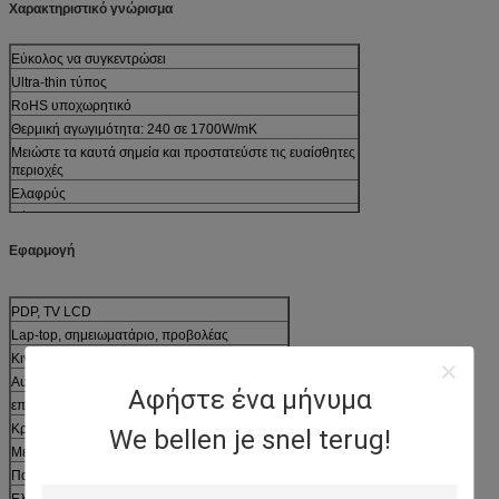
Χαρακτηριστικό γνώρισμα
Εύκολος να συγκεντρώσει
Ultra-thin τύπος
RoHS υποχωρητικό
Θερμική αγωγιμότητα: 240 σε 1700W/mK
Μειώστε τα καυτά σημεία και προστατεύστε τις ευαίσθητες
περιοχές
Ελαφρύς
Εύκαμπτος
Ευκολία για την παραγωγή μεγάλης ποσότητας
Εφαρμογή
PDP, TV LCD
Lap-top, σημειωματάριο, προβολέας
Κινητό τηλέφωνο
Αυτοκίνητη ηλεκτρονική
Αφήστε ένα μήνυμα
επιδείξεις, φωτισμός, τηλεπικοινωνίες
Κρατημένες ‐ συσκευές χεριών
We bellen je snel terug!
Μετασχηματιστής
Παροχή ηλεκτρικού ρεύματος οδηγήσεων
Ελεγκτής οδηγήσεων