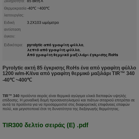
Σκληρότητα:
85 ακτή Α
Θερμοκρασία
-40℃ ~400℃
λειτουργίας:
Ειδική
3.2X103 ωμόμετρο
αντίσταση
όγκου:
pyrolytic από γραφίτη φύλλο
Ειδικότερα:
,
λεπτό από γραφίτη φύλλο
,
Από γραφίτη θερμικό μαξιλάρι έγκρισης RoHs
Pyrolytic ακτή 85 έγκρισης RoHs ένα από γραφίτη φύλλο
1200 w/m-Κ/ένα από γραφίτη θερμικό μαξιλάρι TIR™ 340
-40℃ ~400℃
TIR™ 340
προϊόντα σειράς είναι θερμικά αγώγιμα υλικά διεπαφών υψηλής
επίδοσης. Η μοναδική δομή προσανατολισμού και πιάτων σιταριού επιτρέπει σε
αυτά τα προϊόντα για να προσαρμοστεί στις διαφορετικές επιφάνειες επαφών
πολύ, και μεγιστοποιεί έτσι τη δυνατότητα της διεξαγωγής θερμότητας.
TIR300 δελτίο σειράς (Ε) .pdf