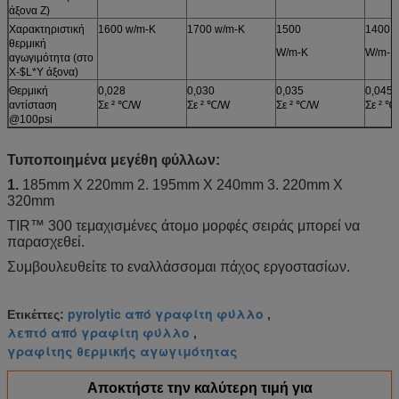
άξονα Ζ)
Χαρακτηριστική
1600 w/m-Κ
1700 w/m-Κ
1500
1400
θερμική
W/m-Κ
W/m-Κ
αγωγιμότητα (στο
X-$L*Y άξονα)
Θερμική
0,028
0,030
0,035
0,045
αντίσταση
Σε ² ℃/W
Σε ² ℃/W
Σε ² ℃/W
Σε ² ℃
@100psi
Τυποποιημένα μεγέθη φύλλων:
1.
185mm X 220mm 2. 195mm X 240mm 3. 220mm X
320mm
TIR™ 300 τεμαχισμένες άτομο μορφές σειράς μπορεί να
παρασχεθεί.
Συμβουλευθείτε το εναλλάσσομαι πάχος εργοστασίων.
pyrolytic από γραφίτη φύλλο
Ετικέττες:
,
λεπτό από γραφίτη φύλλο
,
γραφίτης θερμικής αγωγιμότητας
Αποκτήστε την καλύτερη τιμή για