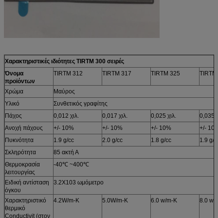
Χαρακτηριστικές ιδιότητες TIRTM 300 σειρές
Όνομα
TIRTM 312
TIRTM 317
TIRTM 325
TIRTM
προϊόντων
Χρώμα
Μαύρος
Υλικό
Συνθετικός γραφίτης
Πάχος
0,012 χιλ.
0,017 χιλ.
0,025 χιλ.
0,035 χ
Ανοχή πάχους
+/- 10%
+/- 10%
+/- 10%
+/- 10
Πυκνότητα
1.9 g/cc
2.0 g/cc
1.8 g/cc
1.9 g/c
Σκληρότητα
85 ακτή Α
Θερμοκρασία
-40℃ ~400℃
λειτουργίας
Ειδική αντίσταση
3.2X103 ωμόμετρο
όγκου
Χαρακτηριστικό
4.2W/m-Κ
5.0W/m-Κ
6.0 w/m-Κ
8.0 w/
θερμικό
Conductivit (στον