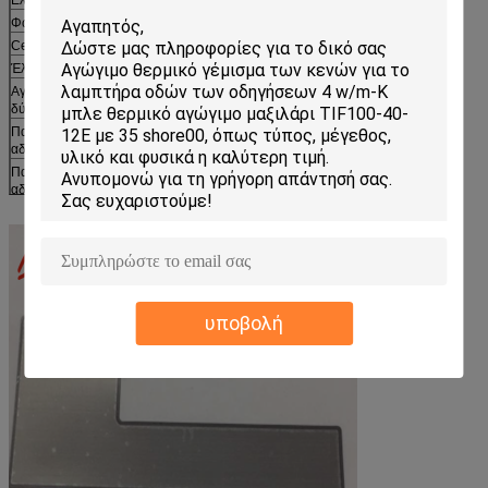
Φω'τα οδηγήσεων
Ceilinglamp οδηγήσεων
Έλεγχος του κιβωτίου δύναμης
Αγγελία-συνεχές ρεύμα προσαρμοστές
δύναμης
Παροχή ηλεκτρικού ρεύματος των
αδιάβροχων οδηγήσεων
Παροχή ηλεκτρικού ρεύματος των
αδιάβροχων οδηγήσεων
Piranha wroof και κοινή οδηγημένη ενότητα
Ενότητα οδηγήσεων για Channelletters
Ενότητα των οδηγήσεων SMD
Λουρίδα Flesible οδηγήσεων, φραγμός των
οδηγήσεων
υποβολή