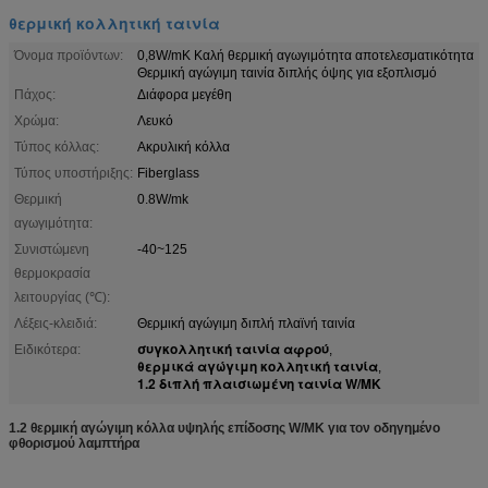
θερμική κολλητική ταινία
Όνομα προϊόντων:
0,8W/mK Καλή θερμική αγωγιμότητα αποτελεσματικότητα
Θερμική αγώγιμη ταινία διπλής όψης για εξοπλισμό
Πάχος:
Διάφορα μεγέθη
Χρώμα:
Λευκό
Τύπος κόλλας:
Ακρυλική κόλλα
Τύπος υποστήριξης:
Fiberglass
Θερμική
0.8W/mk
αγωγιμότητα:
Συνιστώμενη
-40~125
θερμοκρασία
λειτουργίας (℃):
Λέξεις-κλειδιά:
Θερμική αγώγιμη διπλή πλαϊνή ταινία
συγκολλητική ταινία αφρού
Ειδικότερα:
,
θερμικά αγώγιμη κολλητική ταινία
,
1.2 διπλή πλαισιωμένη ταινία W/MK
1.2 θερμική αγώγιμη κόλλα υψηλής επίδοσης W/MK για τον οδηγημένο
φθορισμού λαμπτήρα