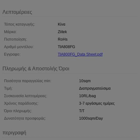
Λεπτομέρειες
Τόπος καταγωγής:
Κίνα
Μάρκα:
Ziitek
Πιστοποίηση:
RoHs
Αριθμό μοντέλου:
TIA808FG
Εγγραφο:
TIA800FG_Data Sheet.pdf
Πληρωμής & Αποστολής Όροι
Ποσότητα παραγγελίας min:
10sqm
Τιμή:
Διαπραγματεύσιμα
Συσκευασία λεπτομέρειες:
10RL/bag
Χρόνος παράδοσης:
3-7 εργάσιμες ημέρες
Όροι πληρωμής:
T/T
Δυνατότητα προσφοράς:
1000sqm/Day
περιγραφή