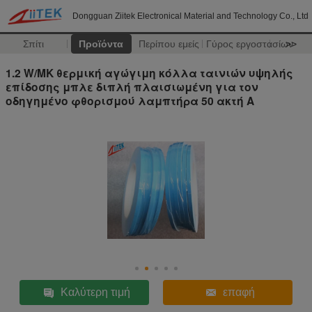
Dongguan Ziitek Electronical Material and Technology Co., Ltd
Σπίτι
Προϊόντα
Περίπου εμείς
Γύρος εργοστασίων
>>
1.2 W/MK θερμική αγώγιμη κόλλα ταινιών υψηλής
επίδοσης μπλε διπλή πλαισιωμένη για τον
οδηγημένο φθορισμού λαμπτήρα 50 ακτή Α
Καλύτερη τιμή
επαφή