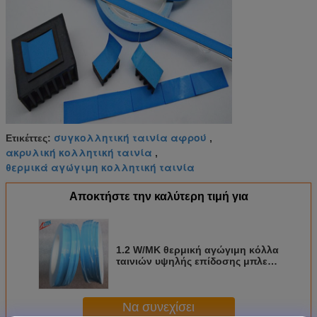
συγκολλητική ταινία αφρού
Ετικέττες:
,
ακρυλική κολλητική ταινία
,
θερμικά αγώγιμη κολλητική ταινία
Αποκτήστε την καλύτερη τιμή για
1.2 W/MK θερμική αγώγιμη κόλλα
ταινιών υψηλής επίδοσης μπλε
διπλή πλαισιωμένη για τον
οδηγημένο φθορισμού λαμπτήρα
50 ακτή Α
Να συνεχίσει